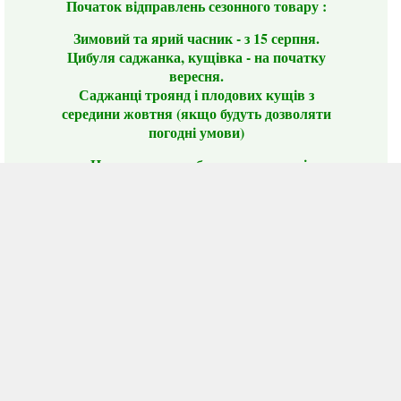
Початок відправлень сезонного товару :
Зимовий та ярий часник - з 15 серпня.
Цибуля саджанка, кущівка - на початку
вересня.
Саджанці троянд і плодових кущів з
середини жовтня (якщо будуть дозволяти
погодні умови)
Цього сезону ви будете задоволені
традиційно гарним асортиментом цибулі
сіянки та посадкового часнику, новими
сортами саджанців троянд і не тільки.
📣 Зверніть увагу! Резервуючи сезонні товари
заздалегідь, ви гарантовано отримаєте
дефіцитні сорти за фіксованою ціною на
момент резервування.
Наші переваги:
Нові сорти.