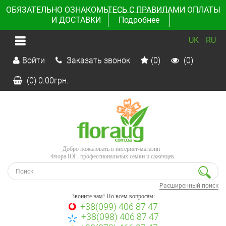
ОБЯЗАТЕЛЬНО ОЗНАКОМЬТЕСЬ С ПРАВИЛАМИ ОПЛАТЫ
И ДОСТАВКИ
Подробнее
UK
RU
Войти
Заказать звонок
(0)
(0)
(0)
0.00
грн.
Добро пожаловать в интернет-магазин
Флора ЮГ, профессиональных семян и саженцев.
Расширенный поиск
Звоните нам! По всем вопросам:
+38(099) 406 87 47
+38(098) 406 87 47