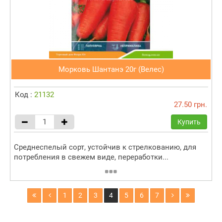
Морковь Шантанэ 20г (Велес)
Код :
21132
27.50 грн.
Купить
Среднеспелый сорт, устойчив к стрелкованию, для
потребления в свежем виде, переработки...
1
2
3
4
5
6
7