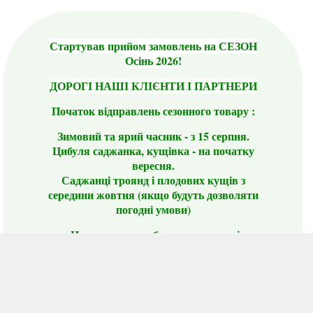
Стартував прийом замовлень на СЕЗОН
Осінь 2026!
ДОРОГІ НАШІ КЛІЄНТИ І ПАРТНЕРИ
Початок відправлень сезонного товару :
Зимовий та ярий часник - з 15 серпня.
Цибуля саджанка, кущівка - на початку
вересня.
Саджанці троянд і плодових кущів з
середини жовтня (якщо будуть дозволяти
погодні умови)
Цього сезону ви будете задоволені
традиційно гарним асортиментом цибулі
сіянки та посадкового часнику, новими
сортами саджанців троянд і не тільки.
📣 Зверніть увагу! Резервуючи сезонні товари