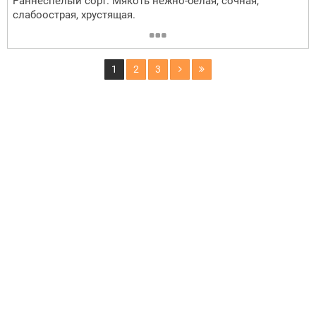
Раннеспелый сорт. Мякоть нежно-белая, сочная,
слабоострая, хрустящая.
1
2
3