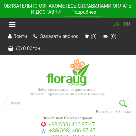
ОБЯЗАТЕЛЬНО ОЗНАКОМЬТЕСЬ С ПРАВИЛАМИ ОПЛАТЫ
И ДОСТАВКИ
Подробнее
UK
RU
Войти
Заказать звонок
(0)
(0)
(0)
0.00
грн.
Добро пожаловать в интернет-магазин
Флора ЮГ, профессиональных семян и саженцев.
Расширенный поиск
Звоните нам! По всем вопросам:
+38(099) 406 87 47
+38(098) 406 87 47