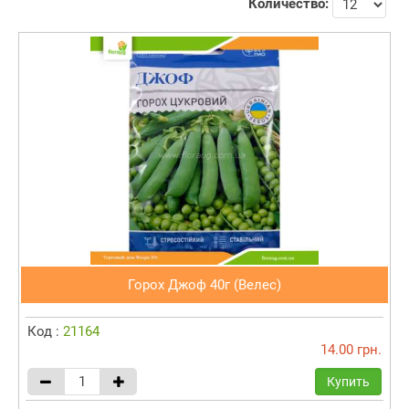
Количество:
Горох Джоф 40г (Велес)
Код :
21164
14.00 грн.
Купить