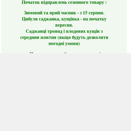
Початок відправлень сезонного товару :
Зимовий та ярий часник - з 15 серпня.
Цибуля саджанка, кущівка - на початку
вересня.
Саджанці троянд і плодових кущів з
середини жовтня (якщо будуть дозволяти
погодні умови)
Цього сезону ви будете задоволені
традиційно гарним асортиментом цибулі
сіянки та посадкового часнику, новими
сортами саджанців троянд і не тільки.
📣 Зверніть увагу! Резервуючи сезонні товари
заздалегідь, ви гарантовано отримаєте
дефіцитні сорти за фіксованою ціною на
момент резервування.
Наші переваги:
Нові сорти.