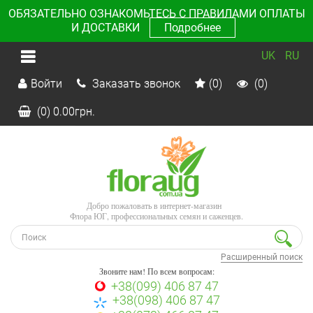
ОБЯЗАТЕЛЬНО ОЗНАКОМЬТЕСЬ С ПРАВИЛАМИ ОПЛАТЫ
И ДОСТАВКИ
Подробнее
UK
RU
Войти
Заказать звонок
(0)
(0)
(0)
0.00
грн.
Добро пожаловать в интернет-магазин
Флора ЮГ, профессиональных семян и саженцев.
Расширенный поиск
Звоните нам! По всем вопросам:
+38(099) 406 87 47
+38(098) 406 87 47