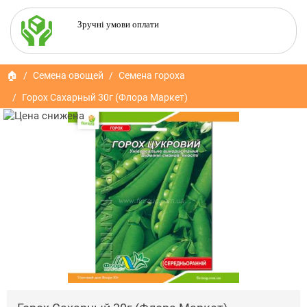
Зручні умови оплати
🏠
Семена овощей
Семена гороха
Горох Сахарный 30г (Флора Маркет)