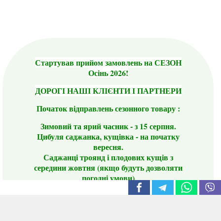
Стартував прийом замовлень на СЕЗОН
Осінь 2026!
ДОРОГІ НАШІ КЛІЄНТИ І ПАРТНЕРИ
Початок відправлень сезонного товару :
Зимовий та ярий часник - з 15 серпня.
Цибуля саджанка, кущівка - на початку
вересня.
Саджанці троянд і плодових кущів з
середини жовтня (якщо будуть дозволяти
погодні умови)
Цього сезону ви будете задоволені
традиційно гарним асортиментом цибулі
сіянки та посадкового часнику, новими