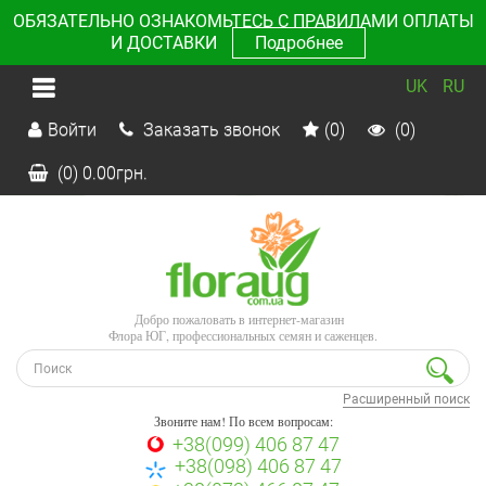
ОБЯЗАТЕЛЬНО ОЗНАКОМЬТЕСЬ С ПРАВИЛАМИ ОПЛАТЫ
И ДОСТАВКИ
Подробнее
UK
RU
Войти
Заказать звонок
(0)
(0)
(0)
0.00
грн.
Добро пожаловать в интернет-магазин
Флора ЮГ, профессиональных семян и саженцев.
Расширенный поиск
Звоните нам! По всем вопросам:
+38(099) 406 87 47
+38(098) 406 87 47