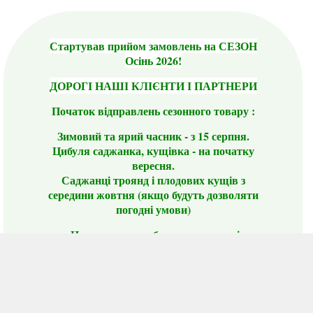
Стартував прийом замовлень на СЕЗОН
Осінь 2026!
ДОРОГІ НАШІ КЛІЄНТИ І ПАРТНЕРИ
Початок відправлень сезонного товару :
Зимовий та ярий часник - з 15 серпня.
Цибуля саджанка, кущівка - на початку
вересня.
Саджанці троянд і плодових кущів з
середини жовтня (якщо будуть дозволяти
погодні умови)
Цього сезону ви будете задоволені
традиційно гарним асортиментом цибулі
сіянки та посадкового часнику, новими
сортами саджанців троянд і не тільки.
📣 Зверніть увагу! Резервуючи сезонні товари