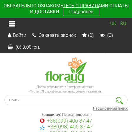
ОБЯЗАТЕЛЬНО ОЗНАКОМЬТЕСЬ С ПРАВИЛАМИ ОПЛАТЫ
И ДОСТАВКИ
Подробнее
UK
RU
Войти
Заказать звонок
(0)
(0)
(0)
0.00
грн.
Добро пожаловать в интернет-магазин
Флора ЮГ, профессиональных семян и саженцев.
Расширенный поиск
Звоните нам! По всем вопросам:
+38(099) 406 87 47
+38(098) 406 87 47