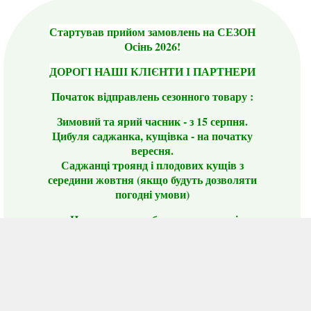
Стартував прийом замовлень на СЕЗОН
Осінь 2026!
ДОРОГІ НАШІ КЛІЄНТИ І ПАРТНЕРИ
Початок відправлень сезонного товару :
Зимовий та ярий часник - з 15 серпня.
Цибуля саджанка, кущівка - на початку
вересня.
Саджанці троянд і плодових кущів з
середини жовтня (якщо будуть дозволяти
погодні умови)
Цього сезону ви будете задоволені
традиційно гарним асортиментом цибулі
сіянки та посадкового часнику, новими
сортами саджанців троянд і не тільки.
📣 Зверніть увагу! Резервуючи сезонні товари
заздалегідь, ви гарантовано отримаєте