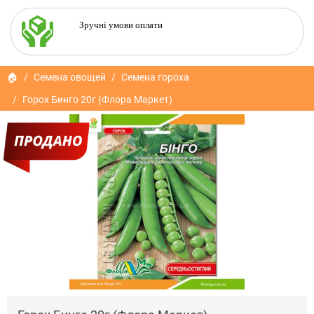
Зручні умови оплати
🏠
Семена овощей
Семена гороха
Горох Бинго 20г (Флора Маркет)