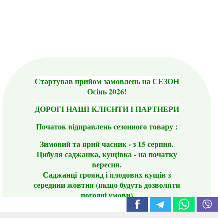
Стартував прийом замовлень на СЕЗОН
Осінь 2026!
ДОРОГІ НАШІ КЛІЄНТИ І ПАРТНЕРИ
Початок відправлень сезонного товару :
Зимовий та ярий часник - з 15 серпня.
Цибуля саджанка, кущівка - на початку
вересня.
Саджанці троянд і плодових кущів з
середини жовтня (якщо будуть дозволяти
погодні умови)
Цього сезону ви будете задоволені