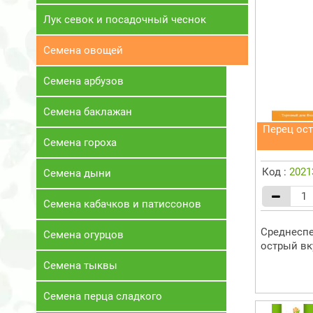
Лук севок и посадочный чеснок
Семена овощей
Семена арбузов
Семена баклажан
Перец ост
Семена гороха
Код :
2021
Семена дыни
Семена кабачков и патиссонов
Среднеспе
Семена огурцов
острый вк
Семена тыквы
Семена перца сладкого