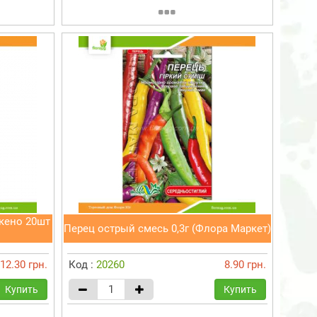
кено 20шт
Перец острый смесь 0,3г (Флора Маркет)
12.30 грн.
Код :
20260
8.90 грн.
Купить
Купить