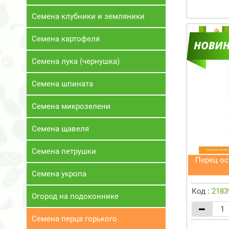
Семена клубники и земляники
Семена картофеля
Семена лука (чернушка)
Семена шпината
Семена микрозелени
Семена щавеля
Семена петрушки
Перец о
Семена укропа
Код :
2183
Огород на подоконнике
Семена перца горького