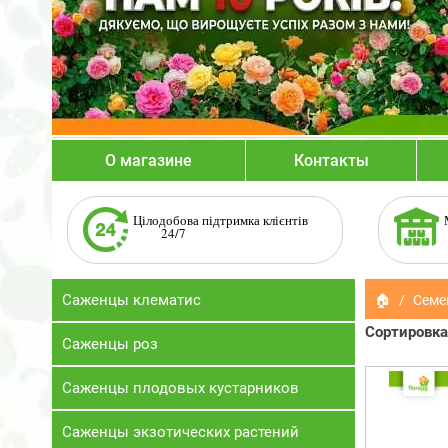
О магазине
Контакты
Цілодобова підтримка клієнтів
24/7
Саженцы клематис
🏠
Семе
Сортировка
Саженцы роз
Саженцы плодовых кустарников
Саженцы экзотических растений