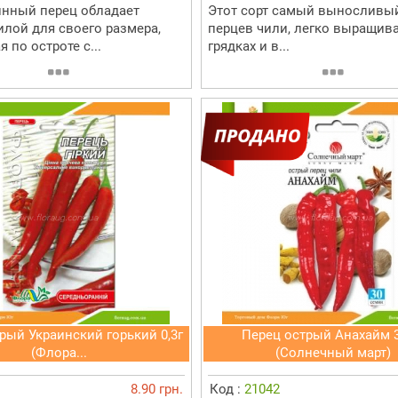
инный перец обладает
Этот сорт самый выносливый
лой для своего размера,
перцев чили, легко выращива
 по остроте с...
грядках и в...
рый Украинский горький 0,3г
Перец острый Анахайм 
(Флора...
(Солнечный март)
8.90 грн.
Код :
21042