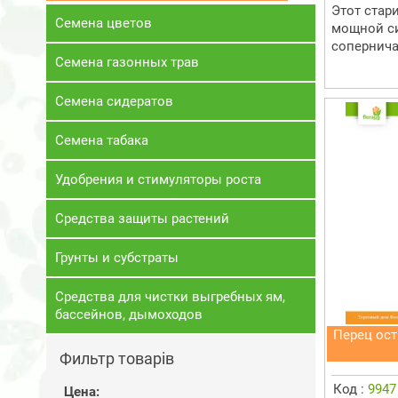
Этот стар
Семена цветов
мощной си
соперничая
Семена газонных трав
Семена сидератов
Семена табака
Удобрения и стимуляторы роста
Средства защиты растений
Грунты и субстраты
Средства для чистки выгребных ям,
бассейнов, дымоходов
Перец ост
Фильтр товарів
Код :
9947
Цена: