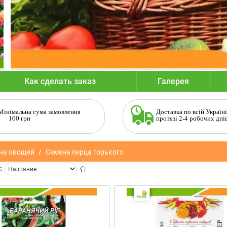
Как сделать заказ
Галерея
Мінімальна сума замовлення
Доставка по всій Україні
100 грн
протязі 2-4 робочих дні
на овощей
Семена перца горького
: