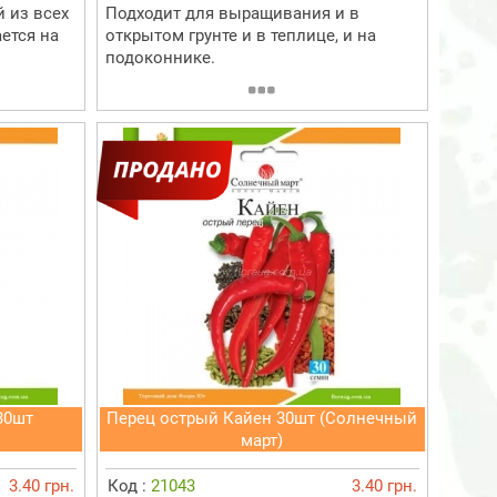
 из всех
Подходит для выращивания и в
ется на
открытом грунте и в теплице, и на
подоконнике.
30шт
Перец острый Кайен 30шт (Солнечный
март)
3.40 грн.
Код :
21043
3.40 грн.