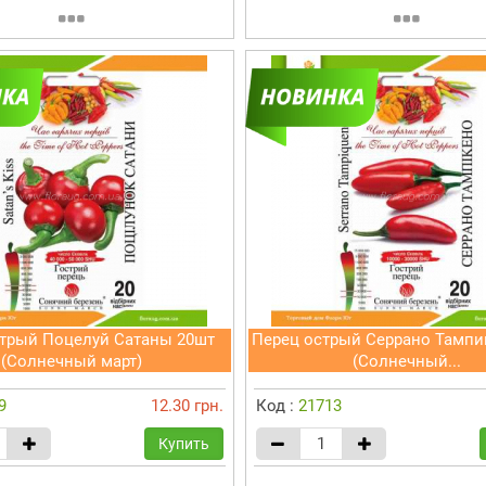
стрый Поцелуй Сатаны 20шт
Перец острый Серрано Тампи
(Солнечный март)
(Солнечный...
9
12.30 грн.
Код :
21713
Купить