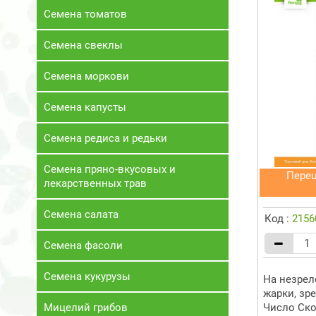
Семена томатов
Семена свеклы
Семена моркови
Семена капусты
Семена редиса и редьки
Семена пряно-вкусовых и
Перец
лекарственных трав
Семена салата
Код :
2156
Семена фасоли
Семена кукурузы
На незрел
жарки, зр
Мицелий грибов
Число Ско