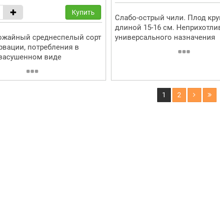
Купить
Слабо-острый чили. Плод кру
длиной 15-16 см. Неприхотли
ожайный среднеспелый сорт
универсального назначения
рвации, потребления в
засушенном виде
1
2