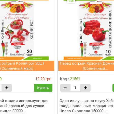
 острый Козий рог 20шт
Перец острый Красная Доми
(Солнечный март)
(Солнечный...
0
12.20 грн.
Код :
21561
Купить
ой стадии используют для
Один из лучших по вкусу Хаб
елый красный для сушки.
плоды овальные, морщинист
вилла 30000...
Число Сковилла 150000 -...