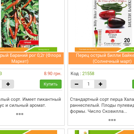
рый Бараний рог 0,2г (Флора
Перец острый Билли Байк
Маркет)
(Солнечный март)
3
8.90 грн.
Код :
21558
Купить
лый сорт. Имеет пикантный
Стандартный сорт перца Хала
ус и сильный аромат.
раннеспелый. Плоды пулеви
формы. Число Сковилла...