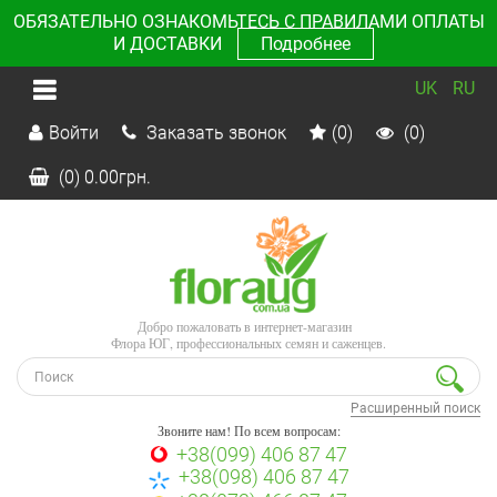
ОБЯЗАТЕЛЬНО ОЗНАКОМЬТЕСЬ С ПРАВИЛАМИ ОПЛАТЫ
И ДОСТАВКИ
Подробнее
UK
RU
Войти
Заказать звонок
(0)
(0)
(0)
0.00
грн.
Добро пожаловать в интернет-магазин
Флора ЮГ, профессиональных семян и саженцев.
Расширенный поиск
Звоните нам! По всем вопросам:
+38(099) 406 87 47
+38(098) 406 87 47