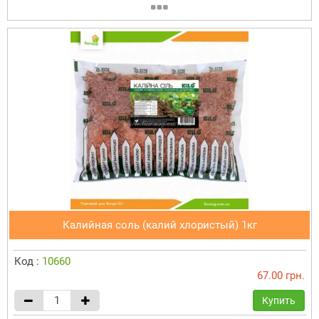
Калийная соль (калий хлористый) 1кг
Код :
10660
67.00 грн.
Купить