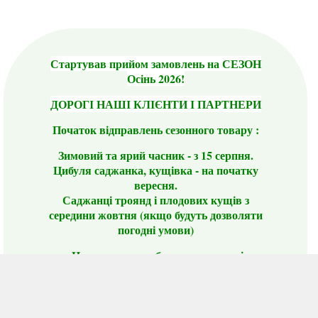
Стартував прийом замовлень на СЕЗОН
Осінь 2026!
ДОРОГІ НАШІ КЛІЄНТИ І ПАРТНЕРИ
Початок відправлень сезонного товару :
Зимовий та ярий часник - з 15 серпня.
Цибуля саджанка, кущівка - на початку
вересня.
Саджанці троянд і плодових кущів з
середини жовтня (якщо будуть дозволяти
погодні умови)
Цього сезону ви будете задоволені
традиційно гарним асортиментом цибулі
сіянки та посадкового часнику, новими
сортами саджанців троянд і не тільки.