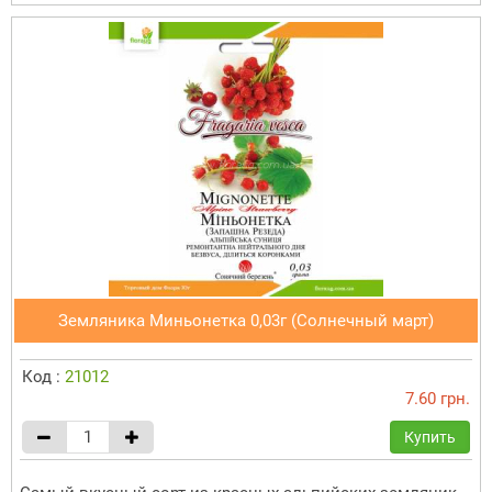
Земляника Миньонетка 0,03г (Солнечный март)
Код :
21012
7.60 грн.
Купить