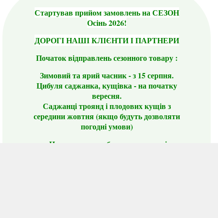
Стартував прийом замовлень на СЕЗОН
Осінь 2026!
ДОРОГІ НАШІ КЛІЄНТИ І ПАРТНЕРИ
Початок відправлень сезонного товару :
Зимовий та ярий часник - з 15 серпня.
Цибуля саджанка, кущівка - на початку
вересня.
Саджанці троянд і плодових кущів з
середини жовтня (якщо будуть дозволяти
погодні умови)
Цього сезону ви будете задоволені
традиційно гарним асортиментом цибулі
сіянки та посадкового часнику, новими
сортами саджанців троянд і не тільки.
📣 Зверніть увагу! Резервуючи сезонні товари
заздалегідь, ви гарантовано отримаєте
дефіцитні сорти за фіксованою ціною на