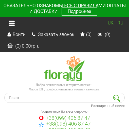
ОБЯЗАТЕЛЬНО ОЗНАКОМЬТЕСЬ С ПРАВИЛАМИ ОПЛАТЫ
И ДОСТАВКИ
Подробнее
UK
RU
Войти
Заказать звонок
(0)
(0)
(0)
0.00
грн.
Добро пожаловать в интернет-магазин
Флора ЮГ, профессиональных семян и саженцев.
Расширенный поиск
Звоните нам! По всем вопросам:
+38(099) 406 87 47
+38(098) 406 87 47