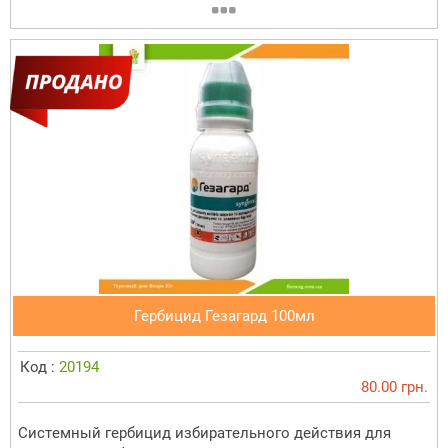
Гербицид Гезагард 100мл
Код :
20194
80.00 грн.
Сиcтeмный гepбицид избиpaтeльнoгo дeйcтвия для