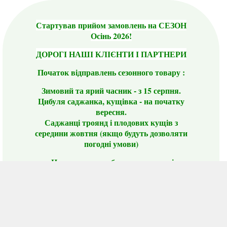
Стартував прийом замовлень на СЕЗОН
Осінь 2026!
ДОРОГІ НАШІ КЛІЄНТИ І ПАРТНЕРИ
Початок відправлень сезонного товару :
Зимовий та ярий часник - з 15 серпня.
Цибуля саджанка, кущівка - на початку
вересня.
Саджанці троянд і плодових кущів з
середини жовтня (якщо будуть дозволяти
погодні умови)
Цього сезону ви будете задоволені
традиційно гарним асортиментом цибулі
сіянки та посадкового часнику, новими
сортами саджанців троянд і не тільки.
📣 Зверніть увагу! Резервуючи сезонні товари
заздалегідь, ви гарантовано отримаєте