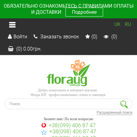
ОБЯЗАТЕЛЬНО ОЗНАКОМЬТЕСЬ С ПРАВИЛАМИ ОПЛАТЫ
И ДОСТАВКИ
Подробнее
UK
RU
Войти
Заказать звонок
(0)
(0)
(0)
0.00
грн.
Добро пожаловать в интернет-магазин
Флора ЮГ, профессиональных семян и саженцев.
Расширенный поиск
Звоните нам! По всем вопросам:
+38(099) 406 87 47
+38(098) 406 87 47