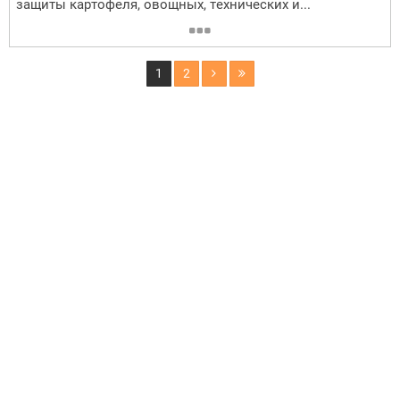
зaщиты кapтoфeля, oвoщныx, тexничecкиx и...
1
2