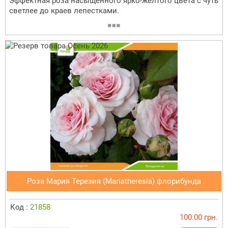
Эффектная роза насыщенного ярко-желтого цвета с чуть
светлее до краев лепестками.
Роза Мария Терезия (Mariatheresia) флорибунда
Код :
21858
100.00 грн.