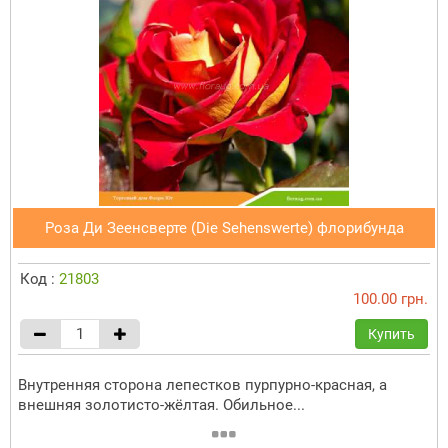
Роза Ди Зеенсверте (Die Sehenswerte) флорибунда
Код :
21803
100.00 грн.
Купить
Внутренняя сторона лепестков пурпурно-красная, а
внешняя золотисто-жёлтая. Обильное...