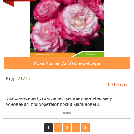
Роза Арифа (Arifa) флорибунда
Код :
21776
100.00 грн.
Классический бутон, лепестки, ванильно-белые у
основания, приобретают яркий малиновый...
1
2
3