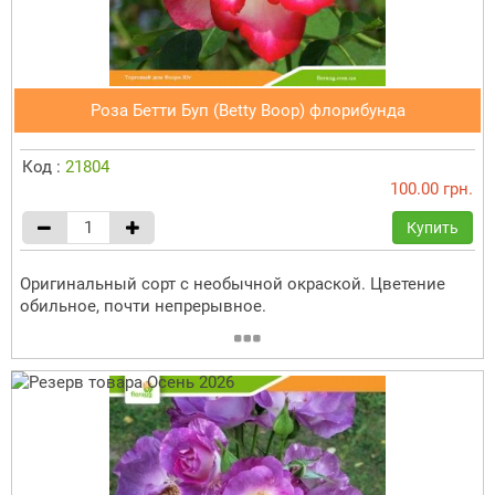
Роза Бетти Буп (Betty Boop) флорибунда
Код :
21804
100.00 грн.
Купить
Оригинальный сорт с необычной окраской. Цветение
обильное, почти непрерывное.