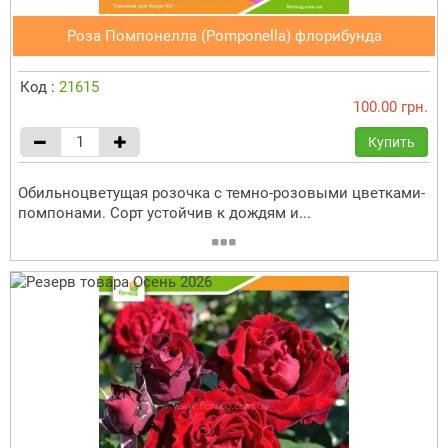
Роза Помпонелла (Pomponella) флорибунда
Код :
21615
100.00 грн.
Купить
Обильноцветущая розочка с темно-розовыми цветками-
помпонами. Сорт устойчив к дождям и...