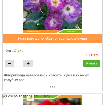
Роза Блю фо Ю (Blue for you) флорибунда
Код :
21275
100.00 грн.
Купить
Флорибунда невероятной красоты, одна из самых
голубых роз.