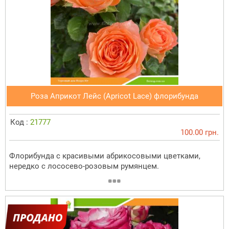
Роза Априкот Лейс (Apricot Lace) флорибунда
Код :
21777
100.00 грн.
Флорибунда с красивыми абрикосовыми цветками,
нередко с лососево-розовым румянцем.