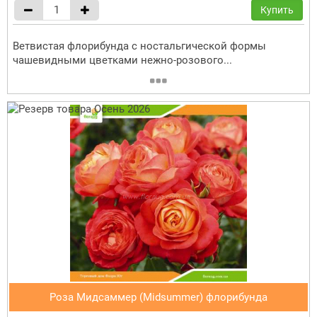
Купить
Ветвистая флорибунда с ностальгической формы
чашевидными цветками нежно-розового...
Роза Мидсаммер (Midsummer) флорибунда