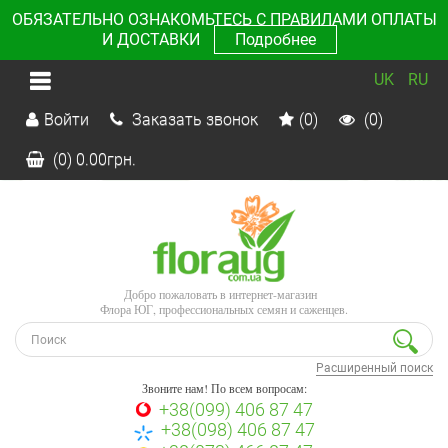
ОБЯЗАТЕЛЬНО ОЗНАКОМЬТЕСЬ С ПРАВИЛАМИ ОПЛАТЫ
И ДОСТАВКИ
Подробнее
UK
RU
Войти
Заказать звонок
(0)
(0)
(0)
0.00
грн.
Добро пожаловать в интернет-магазин
Флора ЮГ, профессиональных семян и саженцев.
Расширенный поиск
Звоните нам! По всем вопросам:
+38(099) 406 87 47
+38(098) 406 87 47