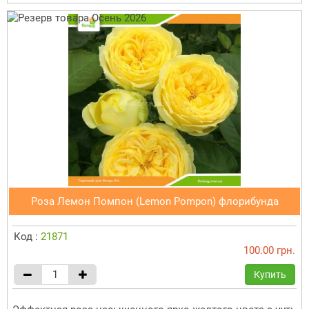
Роза Лемон Помпон (Lemon Pompon) флорибунда
Код :
21871
100.00 грн.
Купить