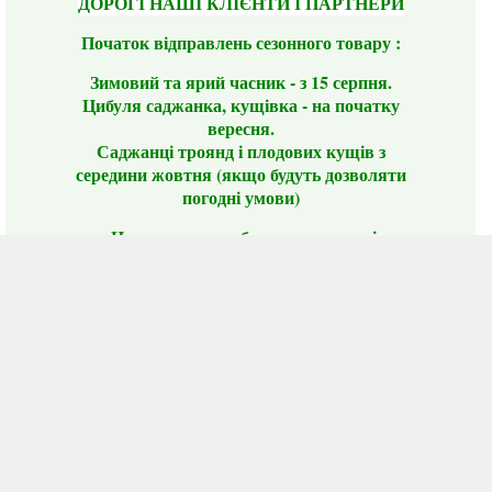
ДОРОГІ НАШІ КЛІЄНТИ І ПАРТНЕРИ
Початок відправлень сезонного товару :
Зимовий та ярий часник - з 15 серпня.
Цибуля саджанка, кущівка - на початку
вересня.
Саджанці троянд і плодових кущів з
середини жовтня (якщо будуть дозволяти
погодні умови)
Цього сезону ви будете задоволені
традиційно гарним асортиментом цибулі
сіянки та посадкового часнику, новими
сортами саджанців троянд і не тільки.
📣 Зверніть увагу! Резервуючи сезонні товари
заздалегідь, ви гарантовано отримаєте
дефіцитні сорти за фіксованою ціною на
момент резервування.
Наші переваги: