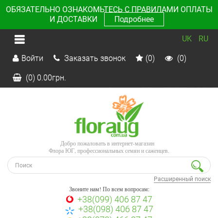
ОБЯЗАТЕЛЬНО ОЗНАКОМЬТЕСЬ С ПРАВИЛАМИ ОПЛАТЫ
И ДОСТАВКИ
Подробнее
UK
RU
Войти
Заказать звонок
(0)
(0)
(0)
0.00
грн.
Добро пожаловать в интернет-магазин
Флора ЮГ, профессиональных семян и саженцев.
Расширенный поиск
Звоните нам! По всем вопросам:
+38(099) 406 87 47
+38(098) 406 87 47