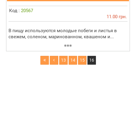
Код :
20567
11.00 грн.
В пищу используются молодые побеги и листья в
свежем, соленом, маринованном, квашеном и...
13
14
15
16