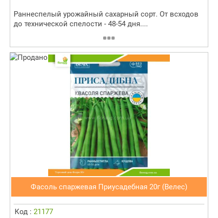
Раннеспелый урожайный сахарный сорт. От всходов
до технической спелости - 48-54 дня....
Фасоль спаржевая Приусадебная 20г (Велес)
Код :
21177