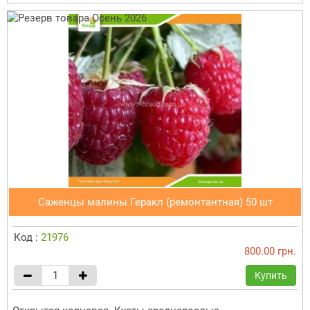
Саженцы малины Геракл (ремонтантная) 50 шт
Код :
21976
800.00 грн.
Купить