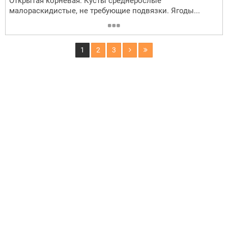
Открытая корневая. Кусты среднерослые
малораскидистые, не требующие подвязки. Ягоды...
1
2
3