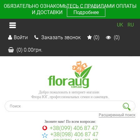
ОБЯЗАТЕЛЬНО ОЗНАКОМЬТЕСЬ С ПРАВИЛАМИ ОПЛАТЫ
И ДОСТАВКИ
Подробнее
UK
RU
Войти
Заказать звонок
(0)
(0)
(0)
0.00
грн.
Добро пожаловать в интернет-магазин
Флора ЮГ, профессиональных семян и саженцев.
Расширенный поиск
Звоните нам! По всем вопросам:
+38(099) 406 87 47
+38(098) 406 87 47