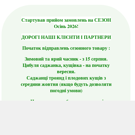
Стартував прийом замовлень на СЕЗОН
Осінь 2026!
ДОРОГІ НАШІ КЛІЄНТИ І ПАРТНЕРИ
Початок відправлень сезонного товару :
Зимовий та ярий часник - з 15 серпня.
Цибуля саджанка, кущівка - на початку
вересня.
Саджанці троянд і плодових кущів з
середини жовтня (якщо будуть дозволяти
погодні умови)
Цього сезону ви будете задоволені
традиційно гарним асортиментом цибулі
сіянки та посадкового часнику, новими
сортами саджанців троянд і не тільки.
📣 Зверніть увагу! Резервуючи сезонні товари