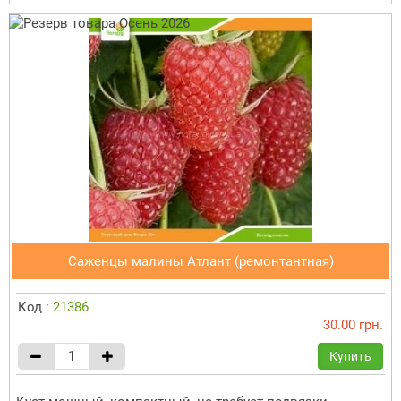
Саженцы малины Атлант (ремонтантная)
Код :
21386
30.00 грн.
Купить