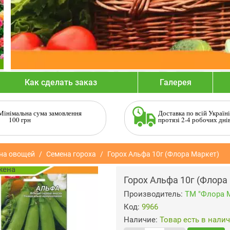
Как сделать заказ
Галерея
Мінімальна сума замовлення
Доставка по всій Україні
100 грн
протязі 2-4 робочих дні
на овощей
Семена гороха
Горох Альфа 10г (Флора Маркет)
Горох Альфа 10г (Флора
Производитель:
ТМ "Флора 
Код:
9966
Наличие:
Товар есть в нали