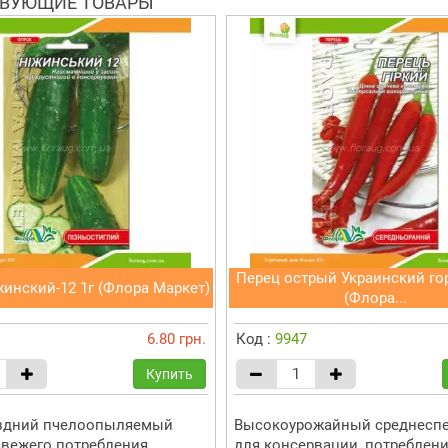
ВУЮЩИЕ ТОВАРЫ
Перец острый Украинский гор
инский-12 1г (Флора Маркет)
(Флора...
6.80 грн.
Код :
9947
Купить
здний пчелоопыляемый
Высокоурожайный среднеспе
свежего потребления,
для консервации, потреблени