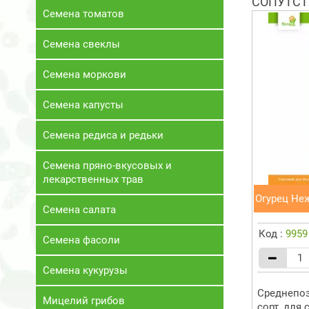
СОПУТСТ
Семена томатов
Семена свеклы
Семена моркови
Семена капусты
Семена редиса и редьки
Семена пряно-вкусовых и
лекарственных трав
Огурец Неж
Семена салата
Код :
9959
Семена фасоли
Семена кукурузы
Среднепо
Мицелий грибов
сорт, для 