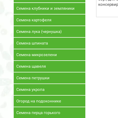
консервир
Семена клубники и земляники
Семена картофеля
Семена лука (чернушка)
Семена шпината
Семена микрозелени
Семена щавеля
Семена петрушки
Семена укропа
Огород на подоконнике
Семена перца горького