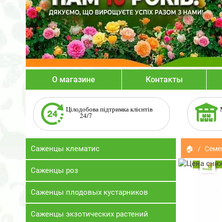
О магазине
Контакты
Цілодобова підтримка клієнтів
24/7
Саженцы клематис
🏠
Семе
Саженцы роз
Саженцы плодовых кустарников
Саженцы экзотических растений