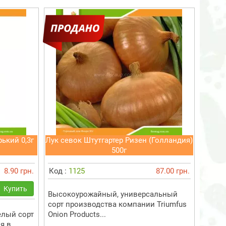
ький 0,3г
Лук севок Штутгартер Ризен (Голландия)
500г
8.90 грн.
Код :
1125
87.00 грн.
Купить
Высокоурожайный, универсальный
сорт производства компании Triumfus
лый сорт
Onion Products...
я в