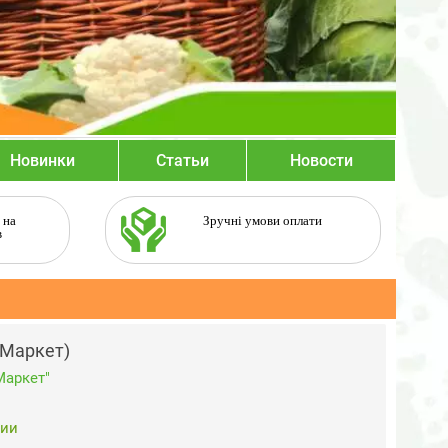
Новинки
Статьи
Новости
 на
Зручні умови оплати
в
 Маркет)
Маркет"
чии