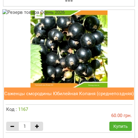
Саженцы смородины Юбилейная Копаня (среднепоздняя)
Код :
1167
60.00 грн.
Купить