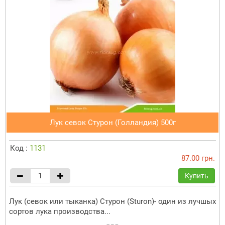
Лук севок Стурон (Голландия) 500г
Код :
1131
87.00 грн.
Купить
Лук (севок или тыканка) Стурон (Sturon)- один из лучшых
сортов лука производства...