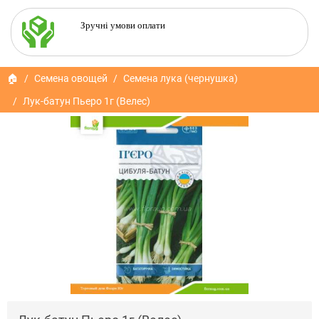
Зручні умови оплати
🏠
Семена овощей
Семена лука (чернушка)
Лук-батун Пьеро 1г (Велес)