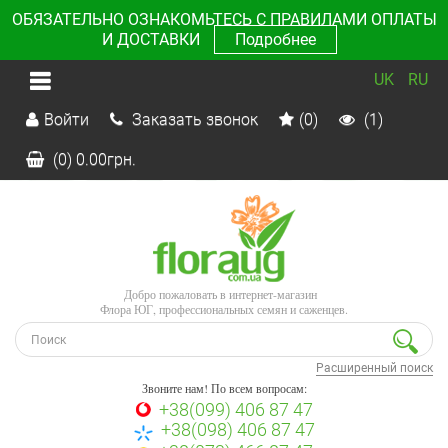
ОБЯЗАТЕЛЬНО ОЗНАКОМЬТЕСЬ С ПРАВИЛАМИ ОПЛАТЫ
И ДОСТАВКИ
Подробнее
UK
RU
Войти
Заказать звонок
(0)
(1)
(0)
0.00
грн.
Добро пожаловать в интернет-магазин
Флора ЮГ, профессиональных семян и саженцев.
Расширенный поиск
Звоните нам! По всем вопросам:
+38(099) 406 87 47
+38(098) 406 87 47