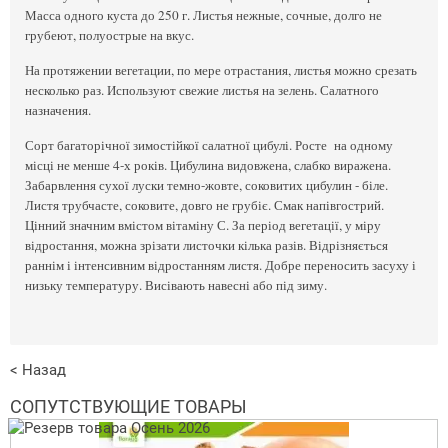
Масса одного куста до 250 г. Листья нежные, сочные, долго не
грубеют, полуострые на вкус.
На протяжении вегетации, по мере отрастания, листья можно срезать
несколько раз. Используют свежие листья на зелень. Салатного
назначения.
Сорт багаторічної зимостійкої салатної цибулі. Росте на одному
місці не менше 4-х років. Цибулина видовжена, слабко виражена.
Забарвлення сухої луски темно-жовте, соковитих цибулин - біле.
Листя трубчасте, соковите, довго не грубіє. Смак напівгострий.
Цінний значним вмістом вітаміну С. За період вегетації, у міру
відростання, можна зрізати листочки кілька разів. Відрізняється
раннім і інтенсивним відростанням листя. Добре переносить засуху і
низьку температуру. Висівають навесні або під зиму.
< Назад
СОПУТСТВУЮЩИЕ ТОВАРЫ