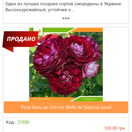
Один из лучших поздних сортов смородины в Украине.
Высокоурожайный, устойчив к...
Роза Бель де Сегоза (Belle de Segosa) шраб
Код :
21950
100.00 грн.