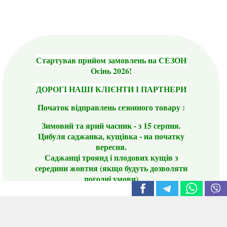
Стартував прийом замовлень на СЕЗОН
Осінь 2026!
ДОРОГІ НАШІ КЛІЄНТИ І ПАРТНЕРИ
Початок відправлень сезонного товару :
Зимовий та ярий часник - з 15 серпня.
Цибуля саджанка, кущівка - на початку
вересня.
Саджанці троянд і плодових кущів з
середини жовтня (якщо будуть дозволяти
погодні умови)
Цього сезону ви будете задоволені
традиційно гарним асортиментом цибулі
сіянки та посадкового часнику, новими