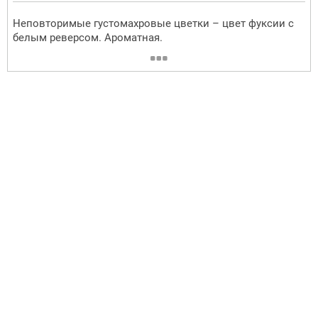
Неповторимые густомахровые цветки – цвет фуксии с
белым реверсом. Ароматная.