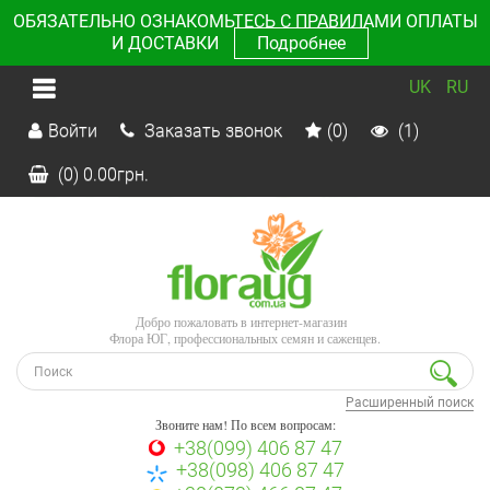
ОБЯЗАТЕЛЬНО ОЗНАКОМЬТЕСЬ С ПРАВИЛАМИ ОПЛАТЫ
И ДОСТАВКИ
Подробнее
UK
RU
Войти
Заказать звонок
(0)
(1)
(0)
0.00
грн.
Добро пожаловать в интернет-магазин
Флора ЮГ, профессиональных семян и саженцев.
Расширенный поиск
Звоните нам! По всем вопросам:
+38(099) 406 87 47
+38(098) 406 87 47