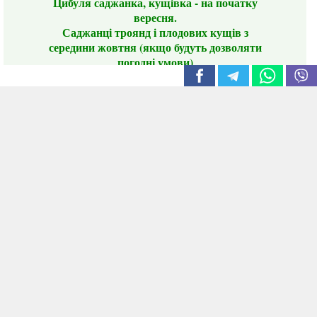
Цибуля саджанка, кущівка - на початку
вересня.
Саджанці троянд і плодових кущів з
середини жовтня (якщо будуть дозволяти
погодні умови)
Цього сезону ви будете задоволені
традиційно гарним асортиментом цибулі
сіянки та посадкового часнику, новими
сортами саджанців троянд і не тільки.
📣 Зверніть увагу! Резервуючи сезонні товари
заздалегідь, ви гарантовано отримаєте
дефіцитні сорти за фіксованою ціною на
момент резервування.
Наші переваги:
Нові сорти.
Вигідні умови доставки.
Лояльні та помірні ціни.