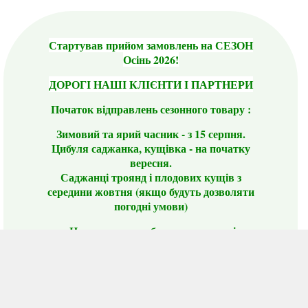
Стартував прийом замовлень на СЕЗОН
Осінь 2026!
ДОРОГІ НАШІ КЛІЄНТИ І ПАРТНЕРИ
Початок відправлень сезонного товару :
Зимовий та ярий часник - з 15 серпня.
Цибуля саджанка, кущівка - на початку
вересня.
Саджанці троянд і плодових кущів з
середини жовтня (якщо будуть дозволяти
погодні умови)
Цього сезону ви будете задоволені
традиційно гарним асортиментом цибулі
сіянки та посадкового часнику, новими
сортами саджанців троянд і не тільки.
📣 Зверніть увагу! Резервуючи сезонні товари