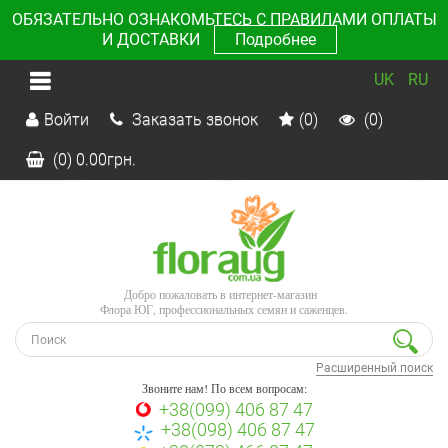
ОБЯЗАТЕЛЬНО ОЗНАКОМЬТЕСЬ С ПРАВИЛАМИ ОПЛАТЫ
И ДОСТАВКИ
Подробнее
UK
RU
Войти
Заказать звонок
(0)
(0)
(0)
0.00
грн.
Добро пожаловать в интернет-магазин
Флора ЮГ, профессиональных семян и саженцев.
Расширенный поиск
Звоните нам! По всем вопросам:
+38(099) 406 87 47
+38(098) 406 87 47