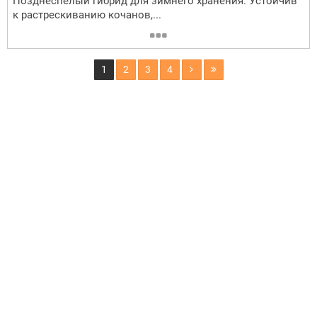
Позднеспелый гибрид для зимнего хранения. Устойчив
к растрескиванию кочанов,...
1
2
3
4