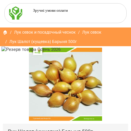
Зручні умови оплати
🏠
Лук севок и посадочный чеснок
Лук севок
Лук Шалот (кущевка) Барыня 500г