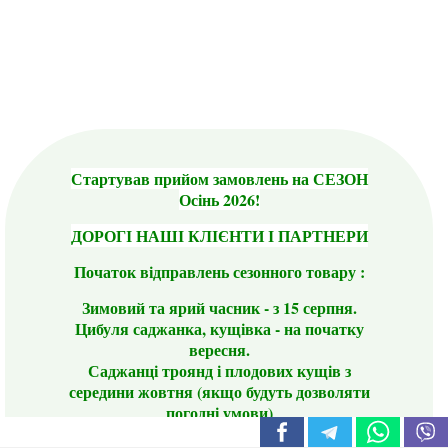
Стартував прийом замовлень на СЕЗОН
Осінь 2026!
ДОРОГІ НАШІ КЛІЄНТИ І ПАРТНЕРИ
Початок відправлень сезонного товару :
Зимовий та ярий часник - з 15 серпня.
Цибуля саджанка, кущівка - на початку
вересня.
Саджанці троянд і плодових кущів з
середини жовтня (якщо будуть дозволяти
погодні умови)