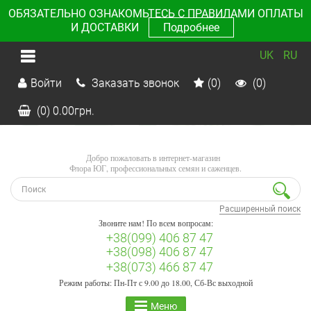
ОБЯЗАТЕЛЬНО ОЗНАКОМЬТЕСЬ С ПРАВИЛАМИ ОПЛАТЫ
И ДОСТАВКИ
Подробнее
UK
RU
Войти
Заказать звонок
(0)
(0)
(0)
0.00
грн.
Добро пожаловать в интернет-магазин
Флора ЮГ, профессиональных семян и саженцев.
Расширенный поиск
Звоните нам! По всем вопросам:
+38(099) 406 87 47
+38(098) 406 87 47
+38(073) 466 87 47
Режим работы: Пн-Пт с 9.00 до 18.00, Сб-Вс выходной
Меню