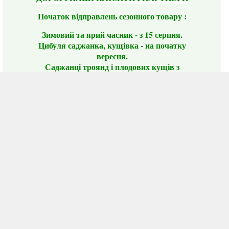
Початок відправлень сезонного товару :
Зимовий та ярий часник - з 15 серпня.
Цибуля саджанка, кущівка - на початку
вересня.
Саджанці троянд і плодових кущів з
середини жовтня (якщо будуть дозволяти
погодні умови)
Цього сезону ви будете задоволені
традиційно гарним асортиментом цибулі
сіянки та посадкового часнику, новими
сортами саджанців троянд і не тільки.
📣 Зверніть увагу! Резервуючи сезонні товари
заздалегідь, ви гарантовано отримаєте
дефіцитні сорти за фіксованою ціною на
момент резервування.
Наші переваги:
Нові сорти.