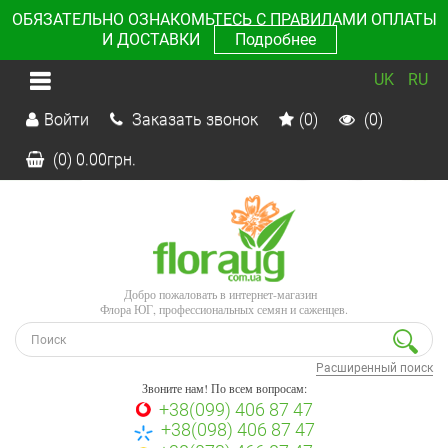
ОБЯЗАТЕЛЬНО ОЗНАКОМЬТЕСЬ С ПРАВИЛАМИ ОПЛАТЫ
И ДОСТАВКИ
Подробнее
UK
RU
Войти
Заказать звонок
(0)
(0)
(0)
0.00
грн.
Добро пожаловать в интернет-магазин
Флора ЮГ, профессиональных семян и саженцев.
Расширенный поиск
Звоните нам! По всем вопросам:
+38(099) 406 87 47
+38(098) 406 87 47