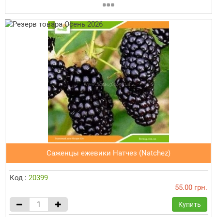
Саженцы ежевики Натчез (Natchez)
Код :
20399
55.00 грн.
Купить