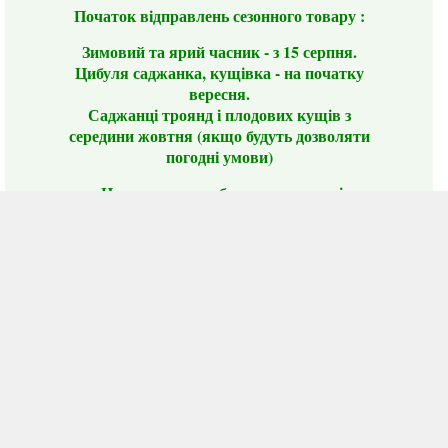
Початок відправлень сезонного товару :
Зимовий та ярий часник - з 15 серпня.
Цибуля саджанка, кущівка - на початку
вересня.
Саджанці троянд і плодових кущів з
середини жовтня (якщо будуть дозволяти
погодні умови)
Цього сезону ви будете задоволені
традиційно гарним асортиментом цибулі
сіянки та посадкового часнику, новими
сортами саджанців троянд і не тільки.
📣 Зверніть увагу! Резервуючи сезонні товари
заздалегідь, ви гарантовано отримаєте
дефіцитні сорти за фіксованою ціною на
момент резервування.
Наші переваги:
Нові сорти.