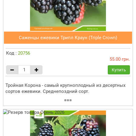
Саженцы ежевики Трипл Краун (Triple Crown)
Код :
20756
55.00 грн.
Купить
Тройная Корона - самый крупноплодный из десертных
сортов ежевики. Среднепоздний сорт.