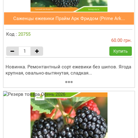
Саженцы ежевики Прайм Арк Фридом (Prime Ark...
Код :
20755
60.00 грн.
Купить
Новинка. Ремонтантный сорт ежевики без шипов. Ягода
крупная, овально-вытянутая, сладкая...