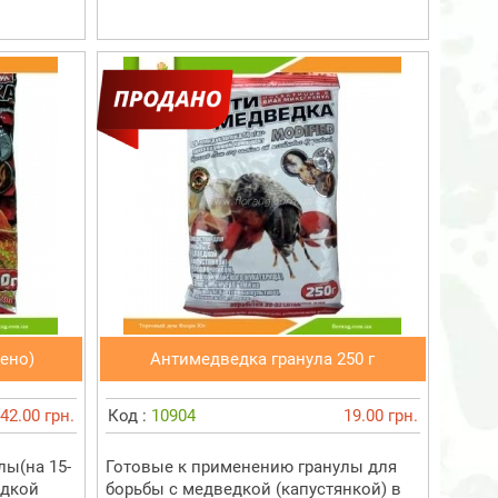
ено)
Антимедведка гранула 250 г
42.00 грн.
Код :
10904
19.00 грн.
лы(на 15-
Готовые к применению гранулы для
едкой
борьбы с медведкой (капустянкой) в