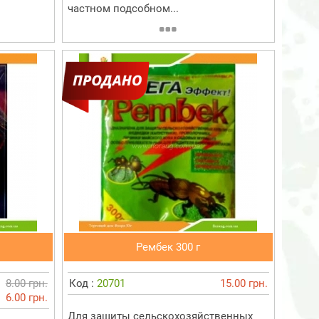
частном подсобном...
Рембек 300 г
8.00 грн.
Код :
20701
15.00 грн.
6.00 грн.
Для защиты сельскохозяйственных