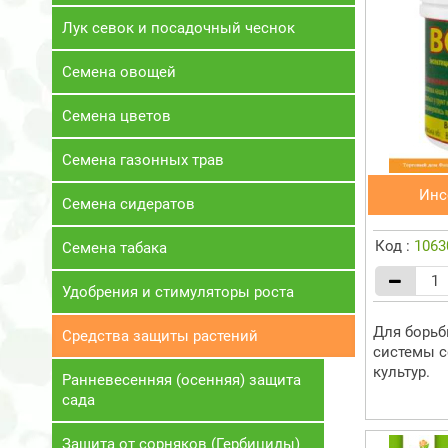
Лук севок и посадочный чеснок
Семена овощей
Семена цветов
Семена газонных трав
Инс
Семена сидератов
Код :
1063
Семена табака
Удобрения и стимуляторы роста
Для борьб
Средства защиты растений
системы с
культур.
Ранневесенняя (осенняя) защита
сада
Защита от сорняков (Гербициды)