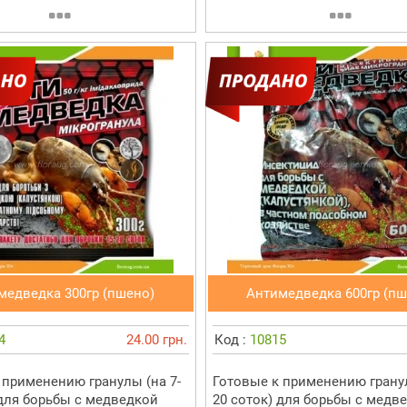
медведка 300гр (пшено)
Антимедведка 600гр (пш
4
24.00 грн.
Код :
10815
 применению гранулы (на 7-
Готовые к применению грану
 для борьбы с медведкой
20 соток) для борьбы с медв