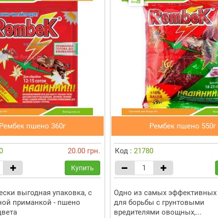
Рембек пшено 360г
Рембек пшено 550г
0
20.00 грн.
Код :
21780
Купить
ски выгодная упаковка, с
Одно из самых эффективных 
ой приманкой - пшено
для борьбы с грунтовыми
цвета
вредителями овощных,...