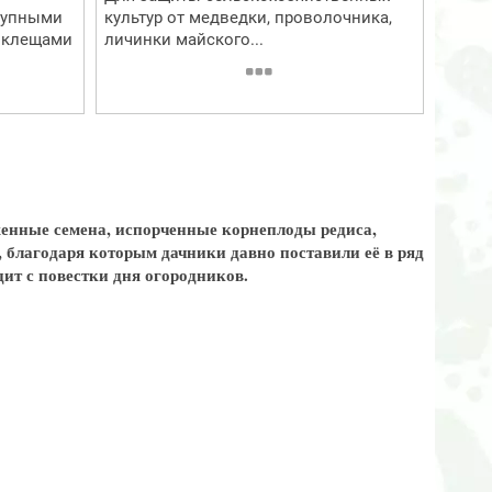
рупными
культур от медведки, проволочника,
е клещами
личинки майского...
оженные семена, испорченные корнеплоды редиса,
, благодаря которым дачники давно поставили её в ряд
дит с повестки дня огородников.