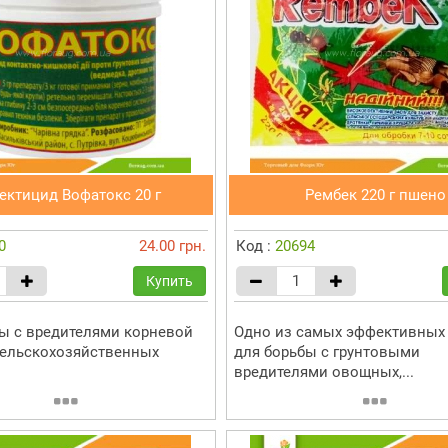
ектицид Вофатокс 20 г
Рембек 220 г пшено
0
24.00 грн.
Код :
20694
Купить
ы с вредителями корневой
Одно из самых эффективных 
ельскохозяйственных
для борьбы с грунтовыми
вредителями овощных,...