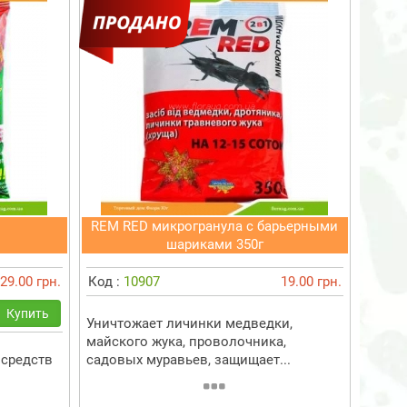
REM RED микрогранула с барьерными
шариками 350г
29.00 грн.
Код :
10907
19.00 грн.
Купить
Уничтожает личинки медведки,
майского жука, проволочника,
средств
садовых муравьев, защищает...