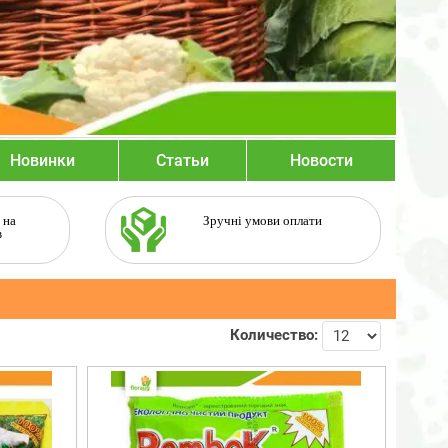
Новинки
Статьи
Новости
 на
Зручні умови оплати
в
Количество: