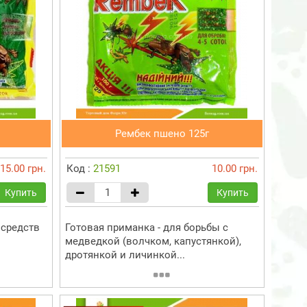
Рембек пшено 125г
15.00 грн.
Код :
21591
10.00 грн.
Купить
Купить
средств
Готовая приманка - для борьбы с
медведкой (волчком, капустянкой),
дротянкой и личинкой...