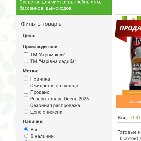
Средства для чистки выгребных ям,
бассейнов, дымоходов
Фильтр товарів
Цена:
Производитель:
ТМ "Агромакси"
ТМ "Чарiвна садиба"
Метки:
Новинка
Ожидается на складе
Продано
Резерв товара Осень 2026
Анти
Сезонная распродажа
Цена снижена
Код :
1081
Наличие:
Все
Готовые к
В наличии
10 соток)