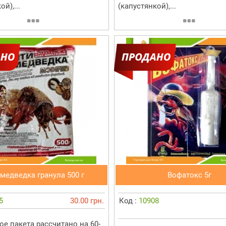
й),...
(капустянкой),...
медведка гранула 500 г
Вофатокс 5г
5
30.00 грн.
Код :
10908
е пакета рассчитано на 60-