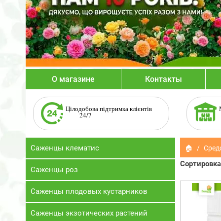
О магазине
Контакты
Цілодобова підтримка клієнтів
24/7
Саженцы клематис
🏠
Сред
Сортировка
Саженцы роз
Саженцы плодовых кустарников
Саженцы экзотических растений