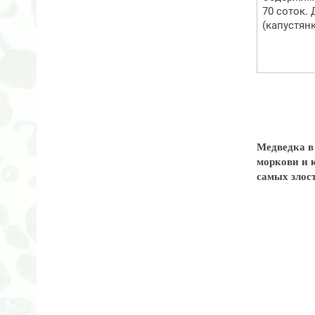
70 соток.
(капустян
Медведка в
моркови и к
самых злост