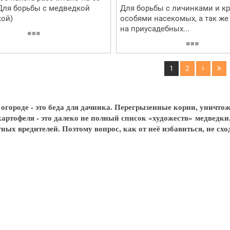
 Для борьбы с медведкой
Для борьбы с личинками и к
кой)
особями насекомых, а так ж
на приусадебных...
1
2
 огороде - это беда для дачника. Перегрызенные корни, уничт
артофеля - это далеко не полный список «художеств» медведки
ных вредителей. Поэтому вопрос, как от неё избавиться, не схо