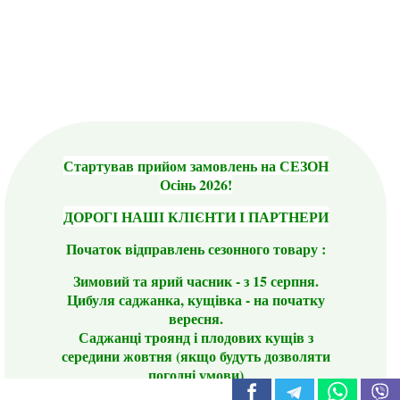
Стартував прийом замовлень на СЕЗОН
Осінь 2026!
ДОРОГІ НАШІ КЛІЄНТИ І ПАРТНЕРИ
Початок відправлень сезонного товару :
Зимовий та ярий часник - з 15 серпня.
Цибуля саджанка, кущівка - на початку
вересня.
Саджанці троянд і плодових кущів з
середини жовтня (якщо будуть дозволяти
погодні умови)