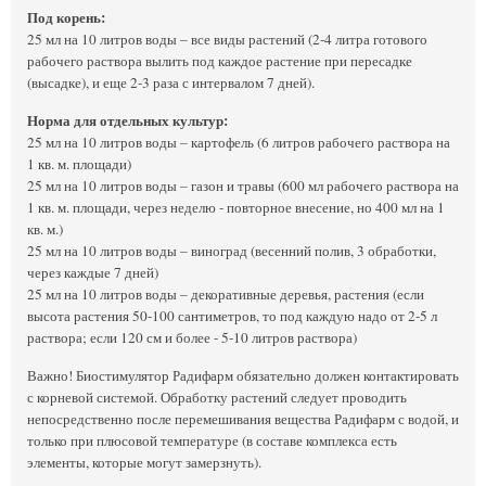
Под корень:
25 мл на 10 литров воды – все виды растений (2-4 литра готового
рабочего раствора вылить под каждое растение при пересадке
(высадке), и еще 2-3 раза с интервалом 7 дней).
Норма для отдельных культур:
25 мл на 10 литров воды – картофель (6 литров рабочего раствора на
1 кв. м. площади)
25 мл на 10 литров воды – газон и травы (600 мл рабочего раствора на
1 кв. м. площади, через неделю - повторное внесение, но 400 мл на 1
кв. м.)
25 мл на 10 литров воды – виноград (весенний полив, 3 обработки,
через каждые 7 дней)
25 мл на 10 литров воды – декоративные деревья, растения (если
высота растения 50-100 сантиметров, то под каждую надо от 2-5 л
раствора; если 120 см и более - 5-10 литров раствора)
Важно! Биостимулятор Радифарм обязательно должен контактировать
с корневой системой. Обработку растений следует проводить
непосредственно после перемешивания вещества Радифарм с водой, и
только при плюсовой температуре (в составе комплекса есть
элементы, которые могут замерзнуть).