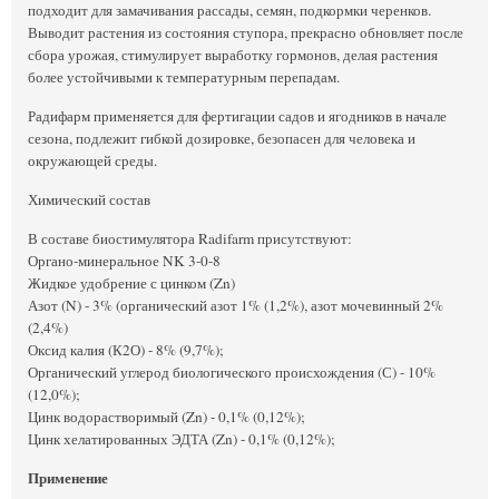
подходит для замачивания рассады, семян, подкормки черенков.
Выводит растения из состояния ступора, прекрасно обновляет после
сбора урожая, стимулирует выработку гормонов, делая растения
более устойчивыми к температурным перепадам.
Радифарм применяется для фертигации садов и ягодников в начале
сезона, подлежит гибкой дозировке, безопасен для человека и
окружающей среды.
Химический состав
В составе биостимулятора Radifarm присутствуют:
Органо-минеральное NK 3-0-8
Жидкое удобрение с цинком (Zn)
Азот (N) - 3% (органический азот 1% (1,2%), азот мочевинный 2%
(2,4%)
Оксид калия (К2О) - 8% (9,7%);
Органический углерод биологического происхождения (С) - 10%
(12,0%);
Цинк водорастворимый (Zn) - 0,1% (0,12%);
Цинк хелатированных ЭДТА (Zn) - 0,1% (0,12%);
Применение