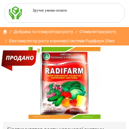
Зручні умови оплати
🏠
Добрива та стимулятори росту
Стимулятори росту
Біостимулятор росту кореневої системи Радіфарм 25мл