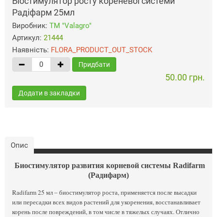
Біостимулятор росту кореневої системи
Радіфарм 25мл
Виробник:
ТМ "Valagro"
Артикул:
21444
Наявність:
FLORA_PRODUCT_OUT_STOCK
Придбати
50.00 грн.
Додати в закладки
Опис
Биостимулятор развития корневой системы Radifarm
(Радифарм)
Radifarm 25 мл – биостимулятор роста, применяется после высадки
или пересадки всех видов растений для укоренения, восстанавливает
корень после повреждений, в том числе в тяжелых случаях. Отлично