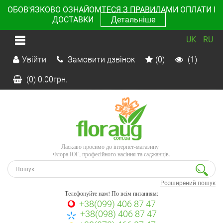
ОБОВ'ЯЗКОВО ОЗНАЙОМТЕСЯ З ПРАВИЛАМИ ОПЛАТИ І
ДОСТАВКИ
Детальніше
UK
RU
Увійти
Замовити дзвінок
(0)
(1)
(0)
0.00
грн.
Ласкаво просимо до інтернет-магазину
Флора ЮГ, професійного насіння та саджанців.
Розширений пошук
Телефонуйте нам! По всім питанням:
+38(099) 406 87 47
+38(098) 406 87 47