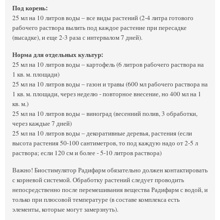
Под корень:
25 мл на 10 литров воды – все виды растений (2-4 литра готового
рабочего раствора вылить под каждое растение при пересадке
(высадке), и еще 2-3 раза с интервалом 7 дней).
Норма для отдельных культур:
25 мл на 10 литров воды – картофель (6 литров рабочего раствора на
1 кв. м. площади)
25 мл на 10 литров воды – газон и травы (600 мл рабочего раствора на
1 кв. м. площади, через неделю - повторное внесение, но 400 мл на 1
кв. м.)
25 мл на 10 литров воды – виноград (весенний полив, 3 обработки,
через каждые 7 дней)
25 мл на 10 литров воды – декоративные деревья, растения (если
высота растения 50-100 сантиметров, то под каждую надо от 2-5 л
раствора; если 120 см и более - 5-10 литров раствора)
Важно! Биостимулятор Радифарм обязательно должен контактировать
с корневой системой. Обработку растений следует проводить
непосредственно после перемешивания вещества Радифарм с водой, и
только при плюсовой температуре (в составе комплекса есть
элементы, которые могут замерзнуть).