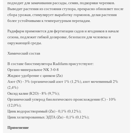
подходит для замачивания рассады, семян, подкормки черенков.
Выводит растения из состояния ступора, прекрасно обновляет после
сбора урожая, стимулирует выработку гормонов, делая растения
более устойчивыми к температурным перепадам.
Радифарм применяется для фертигации садов и ягодников в начале
сезона, подлежит гибкой дозировке, безопасен для человека и
окружающей среды.
Химический состав
В составе биостимулятора Radifarm присутствуют:
Органо-минеральное NK 3-0-8
Жидкое удобрение с цинком (Zn)
Азот (N) - 3% (органический азот 1% (1,2%), азот мочевинный 2%
(2,4%)
Оксид калия (К2О) - 8% (9,7%);
Органический углерод биологического происхождения (С) - 10%
(12,0%);
Цинк водорастворимый (Zn) - 0,1% (0,12%);
Цинк хелатированных ЭДТА (Zn) - 0,1% (0,12%);
Применение