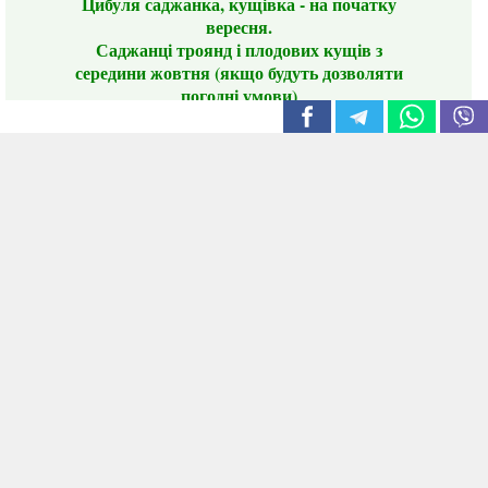
Цибуля саджанка, кущівка - на початку
вересня.
Саджанці троянд і плодових кущів з
середини жовтня (якщо будуть дозволяти
погодні умови)
Цього сезону ви будете задоволені
традиційно гарним асортиментом цибулі
сіянки та посадкового часнику, новими
сортами саджанців троянд і не тільки.
📣 Зверніть увагу! Резервуючи сезонні товари
заздалегідь, ви гарантовано отримаєте
дефіцитні сорти за фіксованою ціною на
момент резервування.
Наші переваги:
Нові сорти.
Вигідні умови доставки.
Лояльні та помірні ціни.