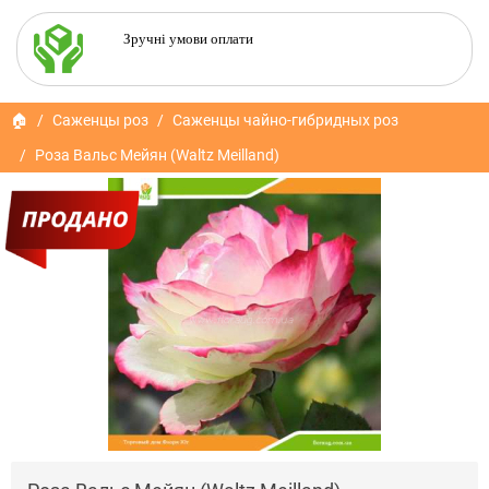
Зручні умови оплати
🏠
Саженцы роз
Саженцы чайно-гибридных роз
Роза Вальс Мейян (Waltz Meilland)