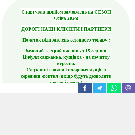
Стартував прийом замовлень на СЕЗОН
Осінь 2026!
ДОРОГІ НАШІ КЛІЄНТИ І ПАРТНЕРИ
Початок відправлень сезонного товару :
Зимовий та ярий часник - з 15 серпня.
Цибуля саджанка, кущівка - на початку
вересня.
Саджанці троянд і плодових кущів з
середини жовтня (якщо будуть дозволяти
погодні умови)
Цього сезону ви будете задоволені
традиційно гарним асортиментом цибулі
сіянки та посадкового часнику, новими
сортами саджанців троянд і не тільки.
📣 Зверніть увагу! Резервуючи сезонні товари
заздалегідь, ви гарантовано отримаєте