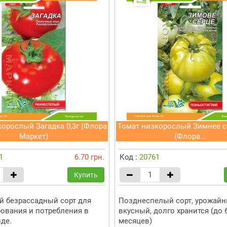
орослый Загадка 0,3г (Флора
Томат низкорослый Зимнее се
Маркет)
(Флора...
1
6.70 грн.
Код :
20761
Купить
 безрассадный сорт для
Позднеспелый сорт, урожайн
ования и потребления в
вкусный, долго хранится (до 
де.
месяцев)