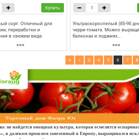
Купить
ый сорт. Отличный для
Ультраскороспелый (85-90 дн
ии, переработки и
черри-томата. Можно выращи
ния в свежем виде.
балконах и лоджиях...
3
4
5
6
7
8
ва ли найдется овощная культура, которая осмелится оспариват
ь», в далеком прошлом завезенный в Европу, выращивался искл