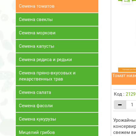
Семена томатов
Семена свеклы
Семена моркови
Семена капусты
Семена редиса и редьки
Семена пряно-вкусовых и
Томат низк
лекарственных трав
Семена салата
Код :
2129
Семена фасоли
Семена кукурузы
Урожайный
консервир
Мицелий грибов
свежем ви