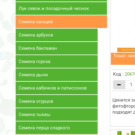
Лук севок и посадочный чеснок
Семена овощей
Семена арбузов
Семена баклажан
Томат ни
Семена гороха
Код :
2067
Семена дыни
Семена кабачков и патиссонов
Ценится з
Семена огурцов
фитофторо
подходят 
Семена тыквы
Семена перца сладкого