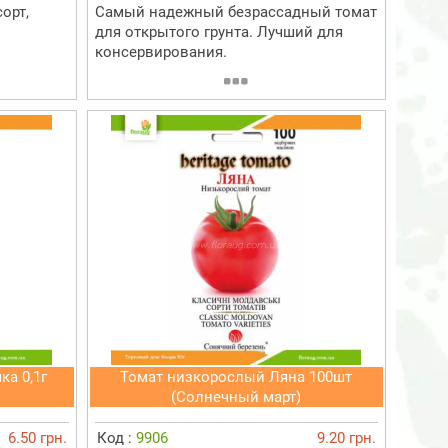
орт,
Самый надежный безрассадный томат
для открытого грунта. Лучший для
консервирования.
а 0,1г
Томат низкорослый Ляна 100шт
(Солнечный март)
6.50 грн.
Код :
9906
9.20 грн.