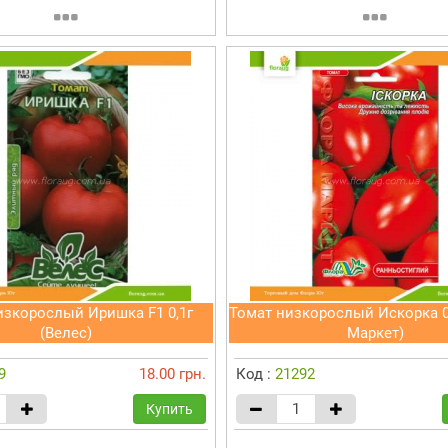
изкорослый Иришка F1 0,1г
Томат низкорослый Искорка 0
(Велес)
Маркет)
9
18.00 грн.
Код :
21292
Купить