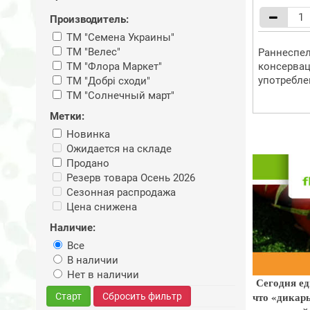
Производитель:
ТМ "Семена Украины"
ТМ "Велес"
Раннеспел
ТМ "Флора Маркет"
консервац
употребле
ТМ "Добрі сходи"
ТМ "Солнечный март"
Метки:
Новинка
Ожидается на складе
Продано
Резерв товара Осень 2026
Сезонная распродажа
Цена снижена
Наличие:
Все
В наличии
Нет в наличии
Сегодня ед
что «дикар
Старт
Сбросить фильтр