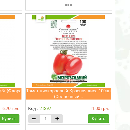
,3г (Флора
Томат низкорослый Красная лиса 100шт
(Солнечный...
6.70 грн.
Код :
21397
11.00 грн.
Купить
Купить