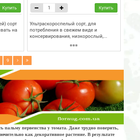
Купить
Купить
ей) сорт
Ультраскороспелый сорт, для
вать на
потребления в свежем виде и
консервирования, низкорослый,...
9
ь пальму первенства у томата. Даже трудно поверить,
ючительно как декоративное растение. В результате