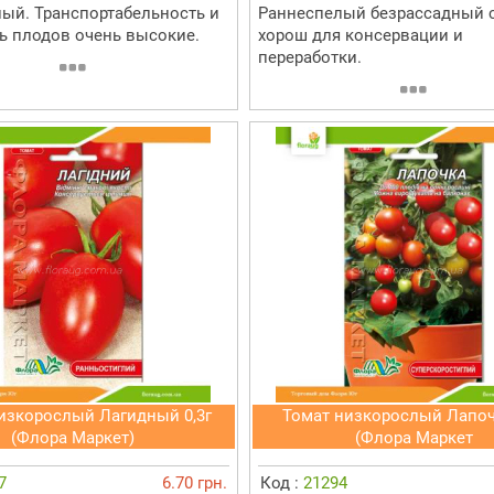
ый. Транспортабельность и
Раннеспелый безрассадный с
ь плодов очень высокие.
хорош для консервации и
переработки.
изкорослый Лагидный 0,3г
Томат низкорослый Лапочк
(Флора Маркет)
(Флора Маркет
7
6.70 грн.
Код :
21294