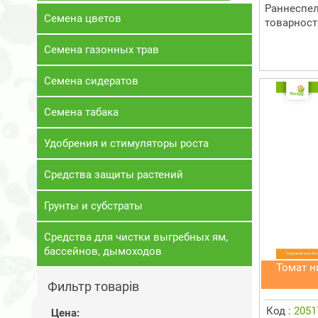
Раннеспел
Семена цветов
товарност
Семена газонных трав
Семена сидератов
Семена табака
Удобрения и стимуляторы роста
Средства защиты растений
Грунты и субстраты
Средства для чистки выгребных ям,
бассейнов, дымоходов
Томат н
Фильтр товарів
Код :
2051
Цена: