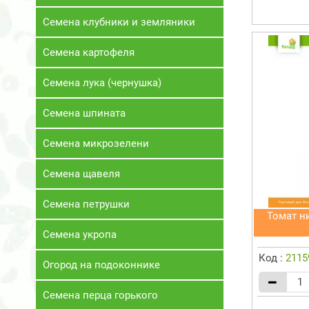
Семена клубники и земляники
Семена картофеля
Семена лука (чернушка)
Семена шпината
Семена микрозелени
Семена щавеля
Семена петрушки
Томат н
Семена укропа
Код :
2115
Огород на подоконнике
Семена перца горького