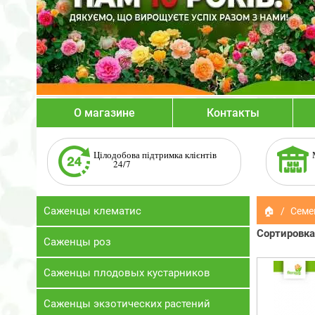
О магазине
Контакты
Цілодобова підтримка клієнтів
24/7
Саженцы клематис
🏠
Семе
Сортировка
Саженцы роз
Саженцы плодовых кустарников
Саженцы экзотических растений