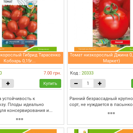
зкорослый Гибрид Тарасенко
Томат низкорослый Джина 0,
Кобзарь 0,15г...
Маркет)
0
7.00 грн.
Код :
20333
Купить
а устойчивость к
Ранний безрассадный крупн
зу. Плоды идеально
сорт, не нуждается в пасынк
для консервирования и...