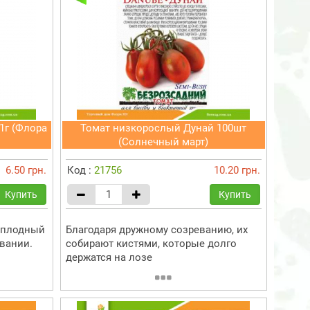
1г (Флора
Томат низкорослый Дунай 100шт
(Солнечный март)
6.50 грн.
Код :
21756
10.20 грн.
Купить
Купить
оплодный
Благодаря дружному созреванию, их
овании.
собирают кистями, которые долго
держатся на лозе