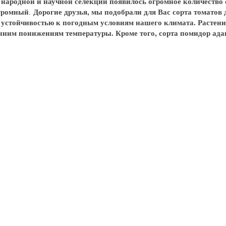
 народной и научной селекции появилось огромное количество 
громный
Дорогие друзья, мы подобрали для Вас сорта томато
.
 устойчивостью к погодным условиям нашего климата. Растени
нним понижениям температуры. Кроме того, сорта помидор ада