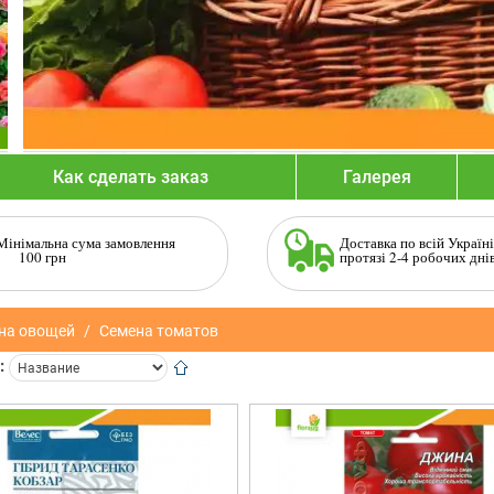
Как сделать заказ
Галерея
Мінімальна сума замовлення
Доставка по всій Україні
100 грн
протязі 2-4 робочих дні
на овощей
Семена томатов
: