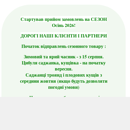
Стартував прийом замовлень на СЕЗОН
Осінь 2026!
ДОРОГІ НАШІ КЛІЄНТИ І ПАРТНЕРИ
Початок відправлень сезонного товару :
Зимовий та ярий часник - з 15 серпня.
Цибуля саджанка, кущівка - на початку
вересня.
Саджанці троянд і плодових кущів з
середини жовтня (якщо будуть дозволяти
погодні умови)
Цього сезону ви будете задоволені
традиційно гарним асортиментом цибулі
сіянки та посадкового часнику, новими
сортами саджанців троянд і не тільки.
📣 Зверніть увагу! Резервуючи сезонні товари