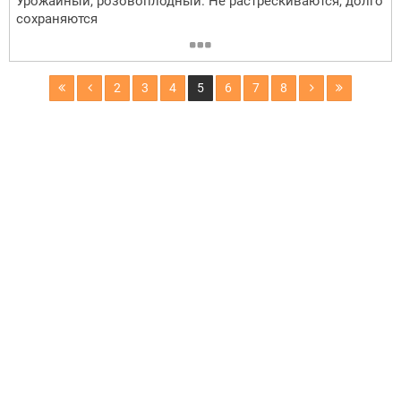
Урожайный, розовоплодный. Не растрескиваются, долго
сохраняются
2
3
4
5
6
7
8