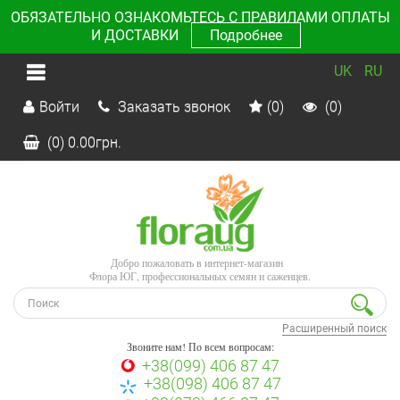
ОБЯЗАТЕЛЬНО ОЗНАКОМЬТЕСЬ С ПРАВИЛАМИ ОПЛАТЫ
И ДОСТАВКИ
Подробнее
UK
RU
Войти
Заказать звонок
(0)
(0)
(0)
0.00
грн.
Добро пожаловать в интернет-магазин
Флора ЮГ, профессиональных семян и саженцев.
Расширенный поиск
Звоните нам! По всем вопросам:
+38(099) 406 87 47
+38(098) 406 87 47