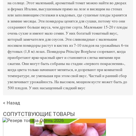
на солнце. Этот маленький, ароматный томат можно найти во дворах
и фермах Италии, высушенным прямо на лозе и висящим на стенах
или заполняющим стеллажи в кладовых, где сушеные плоды хранятся
в зимние месяцы. Эти помидоры ценятся для сушки, потому что они
сохраняют больше вкуса, чем другие сорта. Маленькие 15-20 г плоды
очень сухие и имеют мало семян. У них богатый томатный вкус,
который замечателен для соусов. Эти сливовидные с маленьким
носиком помидоры растут в кистях из 7-10 плодов на урожайных 6-ти
футовых (1,8 м) лозах. Помидоры Principe Borghese созревают, когда
приобретают ярко-красный цвет и становятся слегка мягкими при
сжатии. Они могут быть собраны на стадии «первого покраснения»,
когда цвета только начинают меняться, и дозревают при комнатной
температуре, не уменьшая при этом свой вкус. Частый и ранний сбор
увеличивает урожайность. На высоком, мощном кусте может быть до
500 плодов. У них насыщенный сладкий вкус
< Назад
СОПУТСТВУЮЩИЕ ТОВАРЫ