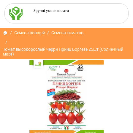
Зручні умови оплати
🏠
Семена овощей
Семена томатов
Томат высокорослый черри Принц Боргезе 25шт (Солнечный
март)