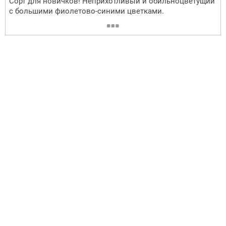
Сорт для новичков! Неприхотливый и обильноцветущий
с большими фиолетово-синими цветками.