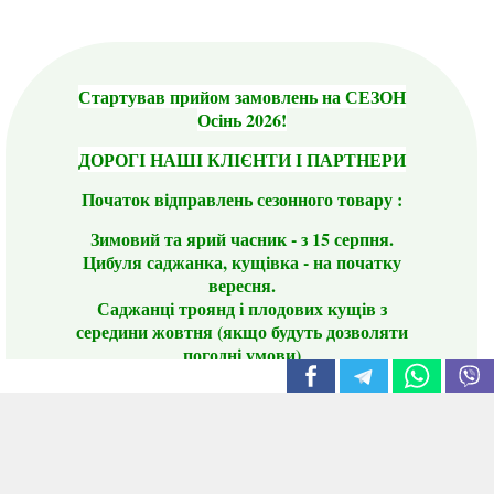
Стартував прийом замовлень на СЕЗОН
Осінь 2026!
ДОРОГІ НАШІ КЛІЄНТИ І ПАРТНЕРИ
Початок відправлень сезонного товару :
Зимовий та ярий часник - з 15 серпня.
Цибуля саджанка, кущівка - на початку
вересня.
Саджанці троянд і плодових кущів з
середини жовтня (якщо будуть дозволяти
погодні умови)
Цього сезону ви будете задоволені
традиційно гарним асортиментом цибулі
сіянки та посадкового часнику, новими
сортами саджанців троянд і не тільки.