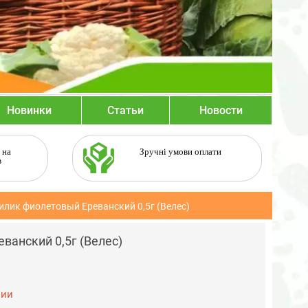
Новинки
Статьи
Новости
 на
Зручні умови оплати
в
илик фиолетовый Ереванский 0,5г (Велес)
ванский 0,5г (Велес)
чии