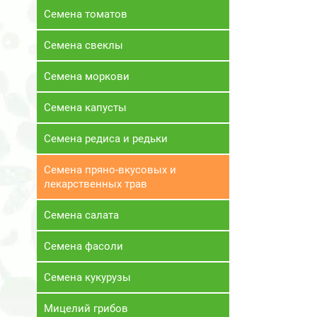
Семена томатов
Семена свеклы
Семена моркови
Семена капусты
Семена редиса и редьки
Семена пряно-вкусовых и
лекарственных трав
Семена салата
Семена фасоли
Семена кукурузы
Мицелий грибов