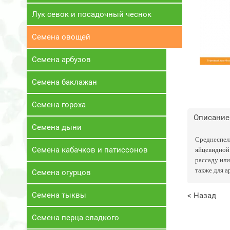
Лук севок и посадочный чеснок
Семена овощей
Семена арбузов
Семена баклажан
Семена гороха
Описание
Семена дыни
Среднеспелы
яйцевидной 
Семена кабачков и патиссонов
рассаду или
также для а
Семена огурцов
Семена тыквы
< Назад
Семена перца сладкого