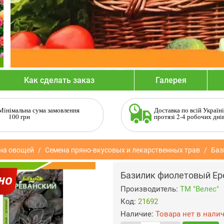
Как сделать заказ
Галерея
Мінімальна сума замовлення
Доставка по всій Україні
100 грн
протязі 2-4 робочих дні
на овощей
Семена пряно-вкусовых и лекарственных трав
Баз
Базилик фиолетовый Ере
Производитель:
ТМ "Велес"
Код:
21692
Наличие:
Товара нет в нали