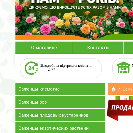
О магазине
Контакты
Цілодобова підтримка клієнтів
24/7
Саженцы клематис
🏠
Семе
Саженцы роз
Саженцы плодовых кустарников
Саженцы экзотических растений