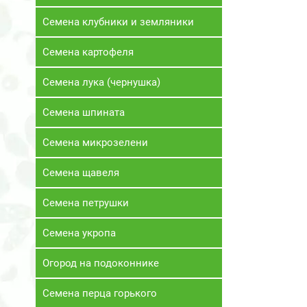
Семена клубники и земляники
Семена картофеля
Семена лука (чернушка)
Семена шпината
Семена микрозелени
Семена щавеля
Семена петрушки
Семена укропа
Огород на подоконнике
Семена перца горького