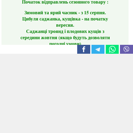
Початок відправлень сезонного товару :
Зимовий та ярий часник - з 15 серпня.
Цибуля саджанка, кущівка - на початку
вересня.
Саджанці троянд і плодових кущів з
середини жовтня (якщо будуть дозволяти
погодні умови)
Цього сезону ви будете задоволені
традиційно гарним асортиментом цибулі
сіянки та посадкового часнику, новими
сортами саджанців троянд і не тільки.
📣 Зверніть увагу! Резервуючи сезонні товари
заздалегідь, ви гарантовано отримаєте
дефіцитні сорти за фіксованою ціною на
момент резервування.
Наші переваги:
Нові сорти.