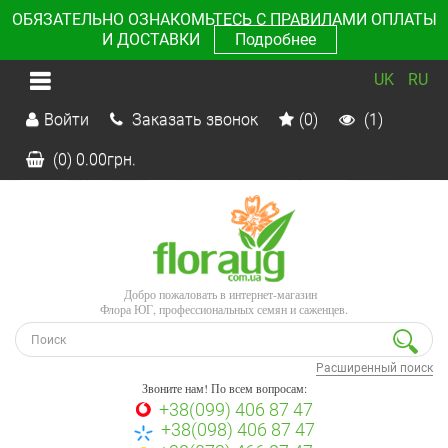
ОБЯЗАТЕЛЬНО ОЗНАКОМЬТЕСЬ С ПРАВИЛАМИ ОПЛАТЫ
И ДОСТАВКИ
Подробнее
UK
RU
Войти
Заказать звонок
(0)
(1)
(0)
0.00
грн.
Добро пожаловать в интернет-магазин
Флора ЮГ, профессиональных семян и саженцев.
Расширенный поиск
Звоните нам! По всем вопросам:
+38(099) 406 87 47
+38(098) 406 87 47