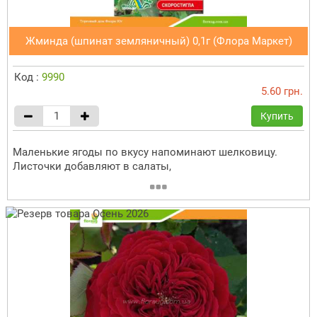
Жминда (шпинат земляничный) 0,1г (Флора Маркет)
Код :
9990
5.60 грн.
Купить
Маленькие ягоды по вкусу напоминают шелковицу.
Листочки добавляют в салаты,