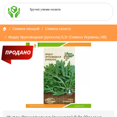
Зручні умови оплати
🏠
Семена овощей
Семена салата
Индау Эруковидная (руккола) 0,3г (Семена Украины, НВ)