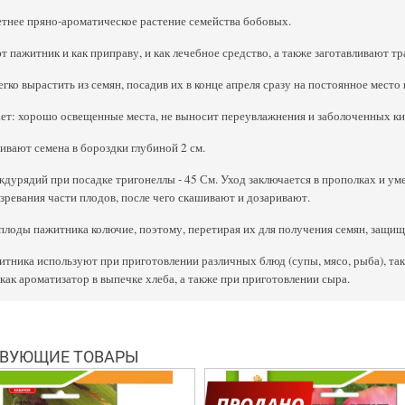
тнее пряно-ароматическое растение семейства бобовых.
пажитник и как приправу, и как лечебное средство, а также заготавливают тра
гко вырастить из семян, посадив их в конце апреля сразу на постоянное место 
ет: хорошо освещенные места, не выносит переувлажнения и заболоченных ки
ивают семена в бороздки глубиной 2 см.
урядий при посадке тригонеллы - 45 См. Уход заключается в прополках и ум
ревания части плодов, после чего скашивают и дозаривают.
плоды пажитника колючие, поэтому, перетирая их для получения семян, защи
тника используют при приготовлении различных блюд (супы, мясо, рыба), та
как ароматизатор в выпечке хлеба, а также при приготовлении сыра.
ВУЮЩИЕ ТОВАРЫ