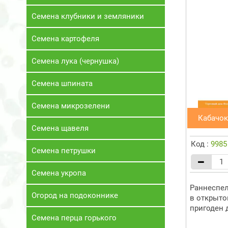
Семена клубники и земляники
Семена картофеля
Семена лука (чернушка)
Семена шпината
Семена микрозелени
Кабачок
Семена щавеля
Код :
9985
Семена петрушки
Семена укропа
Раннеспел
Огород на подоконнике
в открытом
пригоден д
Семена перца горького