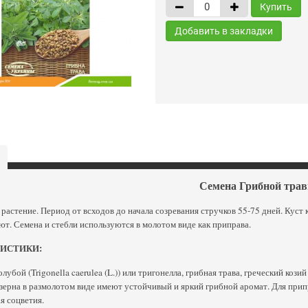
Купить
Добавить в закладки
Семена Грибной тра
растение. Период от всходов до начала созревания стручков 55-75 дней. Кус
т. Семена и стебли используются в молотом виде как приправа.
РИСТИКИ:
лубой (Trigonella caerulea (L.)) или тригонелла, грибная трава, греческий кози
зерна в размолотом виде имеют устойчивый и яркий грибной аромат. Для при
ая соцветия.