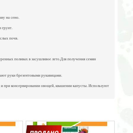
ву на сено.
в грунт.
слых почв.
еренных поливах в засушливое лето.Для получения семян
щают руки брезентовыми рукавицами.
к и при консервировании овощей, квашении капусты. Используют