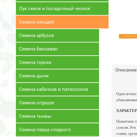
Лук севок и посадочный чеснок
Семена овощей
Семена арбузов
Семена баклажан
Семена гороха
Описание
Семена дыни
Семена кабачков и патиссонов
Однолетнее 
обмолачиваю
Семена огурцов
ХАРАКТЕ
Семена тыквы
Пажитник го
сунели.Эти 
Семена перца сладкого
семян, срез