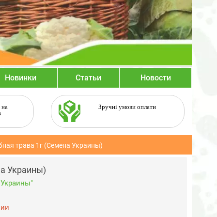
Новинки
Статьи
Новости
 на
Зручні умови оплати
в
бная трава 1г (Семена Украины)
на Украины)
 Украины"
чии