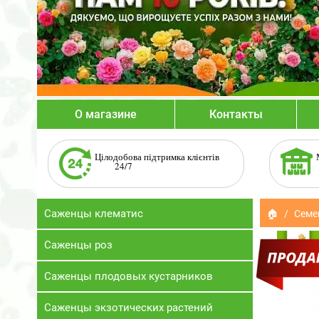
О магазине
Контакты
Цілодобова підтримка клієнтів
24/7
Саженцы клематис
🏠
Семе
Саженцы роз
Саженцы плодовых кустарников
Саженцы экзотических растений