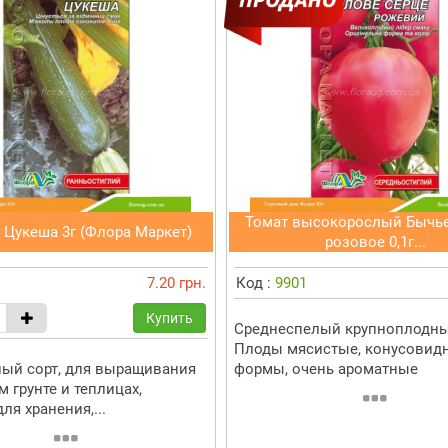
Томат высокорослый Бычье
 Цукеша 3г (Флора Маркет)
розовое 0,1г...
7.20 грн.
Код :
9901
Купить
Среднеспелый крупноплодны
Плоды мясистые, конусовид
ый сорт, для выращивания
формы, очень ароматные
 грунте и теплицах,
ля хранения,...