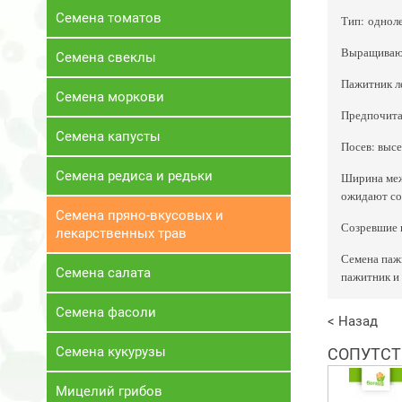
Семена томатов
Тип: одноле
Выращивают 
Семена свеклы
Пажитник ле
Семена моркови
Предпочита
Семена капусты
Посев: высе
Семена редиса и редьки
Ширина межд
ожидают соз
Семена пряно-вкусовых и
Созревшие 
лекарственных трав
Семена пажи
Семена салата
пажитник и 
Семена фасоли
< Назад
Семена кукурузы
СОПУТСТ
Мицелий грибов