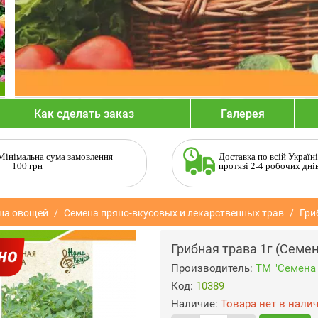
Как сделать заказ
Галерея
Мінімальна сума замовлення
Доставка по всій Україні
100 грн
протязі 2-4 робочих дні
на овощей
Семена пряно-вкусовых и лекарственных трав
Гри
Грибная трава 1г (Семе
Производитель:
ТМ "Семена
Код:
10389
Наличие:
Товара нет в нали