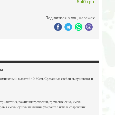
5.40 грн.
Поділитися в соц.мережах:
вы
т компактный, высотой 40-60см. Срезанные стебли высушивают и
й трилистник, пажитник греческий, греческое сено, хмели-
правы хмели-сунели пажитник убирают в начале созревания