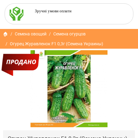
Зручні умови оплати
🏠
Семена овощей
Семена огурцов
Огурец Журавленок F1 0,3г (Семена Украины)