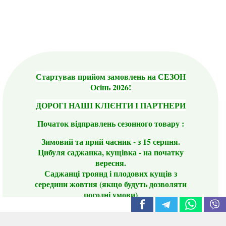
Стартував прийом замовлень на СЕЗОН
Осінь 2026!
ДОРОГІ НАШІ КЛІЄНТИ І ПАРТНЕРИ
Початок відправлень сезонного товару :
Зимовий та ярий часник - з 15 серпня.
Цибуля саджанка, кущівка - на початку
вересня.
Саджанці троянд і плодових кущів з
середини жовтня (якщо будуть дозволяти
погодні умови)
Цього сезону ви будете задоволені
традиційно гарним асортиментом цибулі