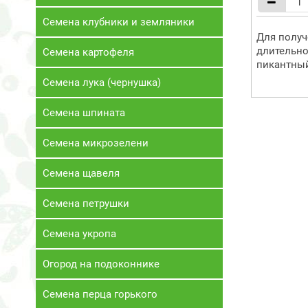
Семена клубники и земляники
Для получ
длительно
Семена картофеля
пикантный
Семена лука (чернушка)
Семена шпината
Семена микрозелени
Семена щавеля
Семена петрушки
Семена укропа
Огород на подоконнике
Семена перца горького