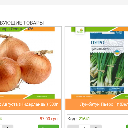
ВУЮЩИЕ ТОВАРЫ
к Августа (Нидерланды) 500г
Лук-батун Пьеро 1г (Ве
4
87.00 грн.
Код :
21641