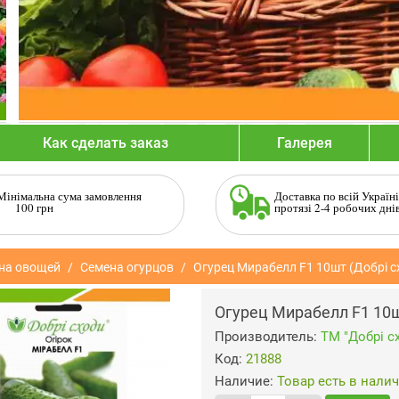
Как сделать заказ
Галерея
Мінімальна сума замовлення
Доставка по всій Україні
100 грн
протязі 2-4 робочих дні
на овощей
Семена огурцов
Огурец Мирабелл F1 10шт (Добрі с
Огурец Мирабелл F1 10ш
Производитель:
ТМ "Добрі с
Код:
21888
Наличие:
Товар есть в нали