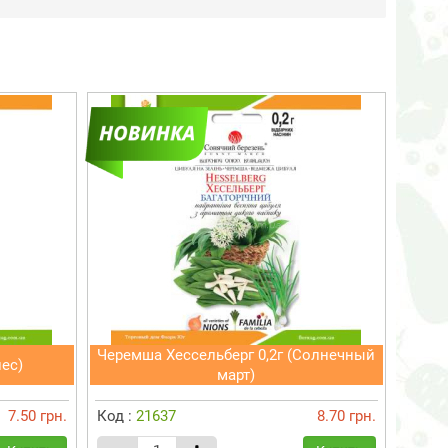
Черемша Хессельберг 0,2г (Солнечный
лес)
март)
7.50 грн.
Код :
21637
8.70 грн.