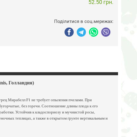
52.50 грн.
Поділитися в соц.мережах:
nis, Голландия)
ец Мирабелл F1 не требует опыления пчелами. При
бугорчатые, без горечи. Соотношение длины плода к его
работки. Устойчив к кладоспориозу и мучнистой росы,
еночных теплицах, а также в открытом грунте вертикальным и