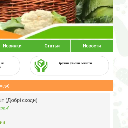
Новинки
Статьи
Новости
 на
Зручні умови оплати
в
ходи)
т (Добрі сходи)
ходи"
чии