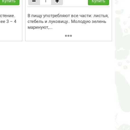
Купить
Купить
стение.
В пищу употребляют все части: листья,
ее 3 – 4
стебель и луковицу.. Молодую зелень
маринуют,...