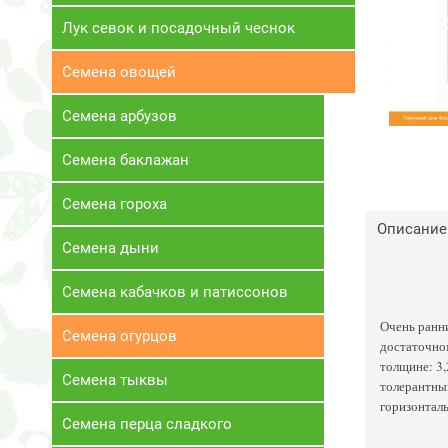
Лук севок и посадочный чеснок
Семена овощей
Семена арбузов
Семена баклажан
Семена гороха
Описание
Семена дыни
Семена кабачков и патиссонов
Очень ранн
Семена огурцов
достаточном
толщине: 3,
Семена тыквы
толерантный
горизонтал
Семена перца сладкого