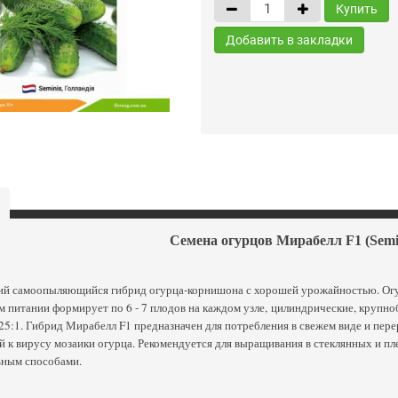
Купить
Добавить в закладки
Семена огурцов Мирабелл F1 (Semi
ий самоопыляющийся гибрид огурца-корнишона с хорошей урожайностью. Огур
 питании формирует по 6 - 7 плодов на каждом узле, цилиндрические, крупно
25:1. Гибрид Мирабелл F1 предназначен для потребления в свежем виде и пере
 к вирусу мозаики огурца. Рекомендуется для выращивания в стеклянных и пл
ьным способами.