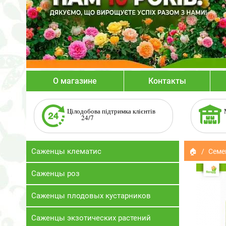
О магазине
Контакты
Цілодобова підтримка клієнтів
24/7
Саженцы клематис
🏠
Семе
Саженцы роз
Саженцы плодовых кустарников
Саженцы экзотических растений