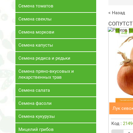
Семена томатов
< Назад
Семена свеклы
СОПУТСТ
Семена моркови
Семена капусты
Семена редиса и редьки
Семена пряно-вкусовых и
лекарственных трав
Семена салата
Семена фасоли
Лук сево
Семена кукурузы
Код :
2149
Мицелий грибов