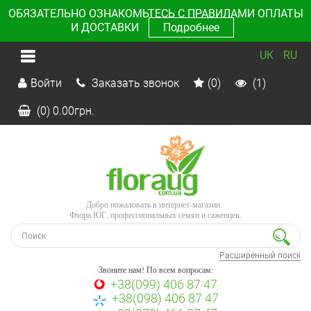
ОБЯЗАТЕЛЬНО ОЗНАКОМЬТЕСЬ С ПРАВИЛАМИ ОПЛАТЫ
И ДОСТАВКИ
Подробнее
UK
RU
Войти
Заказать звонок
(0)
(1)
(0)
0.00
грн.
Добро пожаловать в интернет-магазин
Флора ЮГ, профессиональных семян и саженцев.
Расширенный поиск
Звоните нам! По всем вопросам:
+38(099) 406 87 47
+38(098) 406 87 47