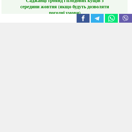
Саджанці троянд і плодових кущів з
середини жовтня (якщо будуть дозволяти
погодні умови)
Цього сезону ви будете задоволені
традиційно гарним асортиментом цибулі
сіянки та посадкового часнику, новими
сортами саджанців троянд і не тільки.
📣 Зверніть увагу! Резервуючи сезонні товари
заздалегідь, ви гарантовано отримаєте
дефіцитні сорти за фіксованою ціною на
момент резервування.
Наші переваги:
Нові сорти.
Вигідні умови доставки.
Лояльні та помірні ціни.
Інформація на сайті актуальна,
відправляємо в режимі реального часу