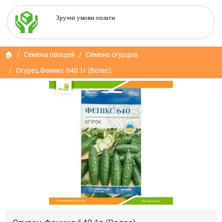
Зручні умови оплати
🏠
Семена овощей
Семена огурцов
Огурец Феникс 640 1г (Велес)