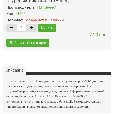
Огурец Феникс 640 1г (Велес)
Производитель:
ТМ "Велес"
Код:
21856
Наличие:
Товара нет в наличии
Купить
7.20 грн.
Добавить в закладки
Описание
Позднеспелый сорт. В плодоношение вступает через 55-65 дней от
массовых всходов и плодоносит до первых заморозков. Плод
крупнобугорчатый, овально-цилиндрической формы, темно-зеленой
окраски, белошипый, длиной 13-18см, весом 150-200. Сорт
относительно устойчив к комплексу болезней. Рекомендуется для
употребления в свежем виде, консервирования и засолки.