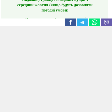
середини жовтня (якщо будуть дозволяти
погодні умови)
Цього сезону ви будете задоволені
традиційно гарним асортиментом цибулі
сіянки та посадкового часнику, новими
сортами саджанців троянд і не тільки.
📣 Зверніть увагу! Резервуючи сезонні товари
заздалегідь, ви гарантовано отримаєте
дефіцитні сорти за фіксованою ціною на
момент резервування.
Наші переваги:
Нові сорти.
Вигідні умови доставки.
Лояльні та помірні ціни.
Інформація на сайті актуальна,
відправляємо в режимі реального часу