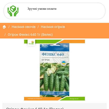
Зручні умови оплати
🏠
Насіння овочів
Насіння огірків
Огірок Фенікс 640 1г (Велес)