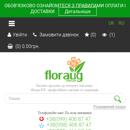
ОБОВ'ЯЗКОВО ОЗНАЙОМТЕСЯ З ПРАВИЛАМИ ОПЛАТИ І
ДОСТАВКИ
Детальніше
UK
RU
Увійти
Замовити дзвінок
(0)
(1)
(0)
0.00
грн.
Ласкаво просимо до інтернет-магазину
Флора ЮГ, професійного насіння та саджанців.
Розширений пошук
Телефонуйте нам! По всім питанням:
+38(099) 406 87 47
+38(098) 406 87 47