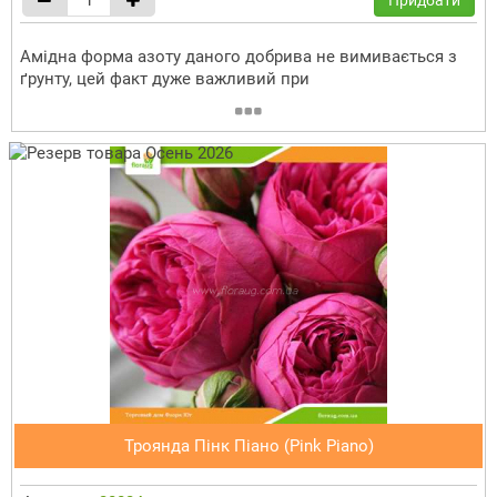
Амідна форма азоту даного добрива не вимивається з
ґрунту, цей факт дуже важливий при
Троянда Пінк Піано (Pink Piano)