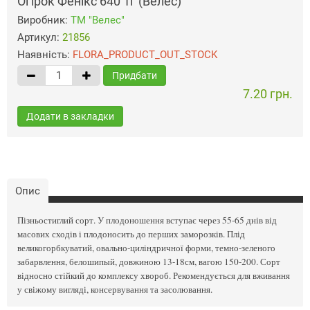
Огірок Фенікс 640 1г (Велес)
Виробник:
ТМ "Велес"
Артикул:
21856
Наявність:
FLORA_PRODUCT_OUT_STOCK
Придбати
7.20 грн.
Додати в закладки
Опис
Пізньостиглий сорт. У плодоношення вступає через 55-65 днів від
масових сходів і плодоносить до перших заморозків. Плід
великогорбкуватий, овально-циліндричної форми, темно-зеленого
забарвлення, белошипый, довжиною 13-18см, вагою 150-200. Сорт
відносно стійкий до комплексу хвороб. Рекомендується для вживання
у свіжому вигляді, консервування та засолювання.