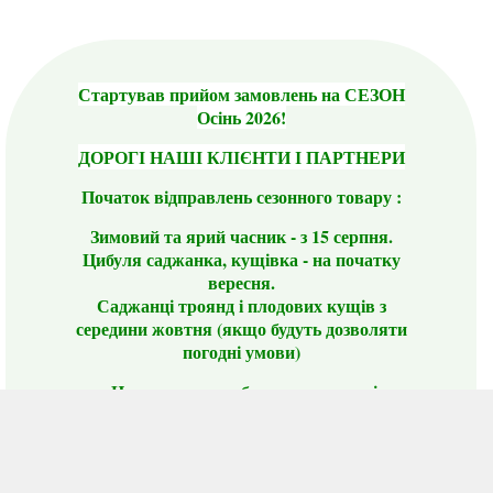
Стартував прийом замовлень на СЕЗОН
Осінь 2026!
ДОРОГІ НАШІ КЛІЄНТИ І ПАРТНЕРИ
Початок відправлень сезонного товару :
Зимовий та ярий часник - з 15 серпня.
Цибуля саджанка, кущівка - на початку
вересня.
Саджанці троянд і плодових кущів з
середини жовтня (якщо будуть дозволяти
погодні умови)
Цього сезону ви будете задоволені
традиційно гарним асортиментом цибулі
сіянки та посадкового часнику, новими
сортами саджанців троянд і не тільки.