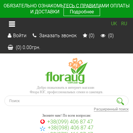
ОБЯЗАТЕЛЬНО ОЗНАКОМЬТЕСЬ С ПРАВИЛАМИ ОПЛАТЫ
И ДОСТАВКИ
Подробнее
UK
RU
Войти
Заказать звонок
(0)
(0)
(0)
0.00
грн.
Добро пожаловать в интернет-магазин
Флора ЮГ, профессиональных семян и саженцев.
Расширенный поиск
Звоните нам! По всем вопросам:
+38(099) 406 87 47
+38(098) 406 87 47