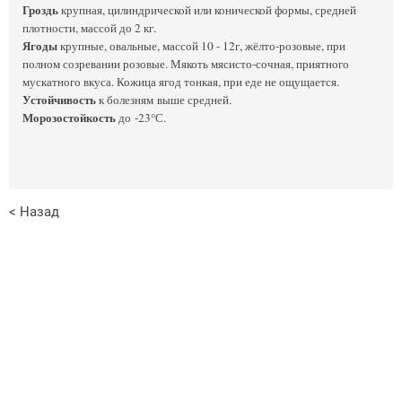
Гроздь
крупная, цилиндрической или конической формы, средней
плотности, массой до 2 кг.
Ягоды
крупные, овальные, массой 10 - 12г, жёлто-розовые, при
полном созревании розовые. Мякоть мясисто-сочная, приятного
мускатного вкуса. Кожица ягод тонкая, при еде не ощущается.
Устойчивость
к болезням выше средней.
Морозостойкость
до -23°С.
< Назад