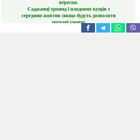
вересня.
Саджанці троянд і плодових кущів з
середини жовтня (якщо будуть дозволяти
погодні умови)
Цього сезону ви будете задоволені
традиційно гарним асортиментом цибулі
сіянки та посадкового часнику, новими
сортами саджанців троянд і не тільки.
📣 Зверніть увагу! Резервуючи сезонні товари
заздалегідь, ви гарантовано отримаєте
дефіцитні сорти за фіксованою ціною на
момент резервування.
Наші переваги:
Нові сорти.
Вигідні умови доставки.
Лояльні та помірні ціни.
Інформація на сайті актуальна,