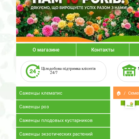
О магазине
Контакты
Цілодобова підтримка клієнтів
24/7
Саженцы клематис
🏠
Семе
Саженцы роз
Саженцы плодовых кустарников
Саженцы экзотических растений