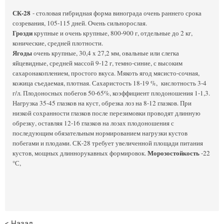
СК-28
- столовая гибридная форма винограда очень раннего срока
созревания, 105-115 дней. Очень сильнорослая.
Грозди
крупные и очень крупные, 800-900 г, отдельные до 2 кг,
конические, средней плотности.
Ягоды
очень крупные, 30,4 x 27,2 мм, овальные или слегка
яйцевидные, средней массой 9-12 г, темно-синие, с высоким
сахаронакоплением, простого вкуса. Мякоть ягод мясисто-сочная,
кожица съедаемая, плотная. Сахаристость 18-19 %, кислотность 3-4
г/л. Плодоносных побегов 50-65%, коэффициент плодоношения 1-1,3.
Нагрузка 35-45 глазков на куст, обрезка лоз на 8-12 глазков. При
низкой сохранности глазков после перезимовки проводят длинную
обрезку, оставляя 12-16 глазков на лозах плодоношения с
последующим обязательным нормированием нагрузки кустов
побегами и плодами. СК-28 требует увеличенной площади питания
Морозостойкость
кустов, мощных длиннорукавных формировок.
-22
°С,
< Назад