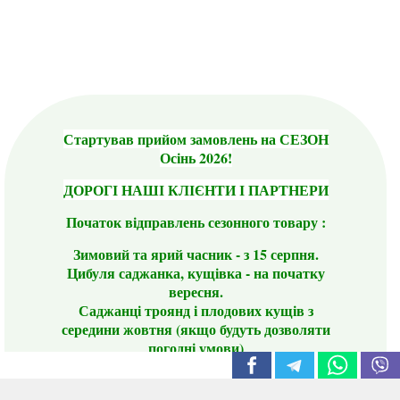
Стартував прийом замовлень на СЕЗОН
Осінь 2026!
ДОРОГІ НАШІ КЛІЄНТИ І ПАРТНЕРИ
Початок відправлень сезонного товару :
Зимовий та ярий часник - з 15 серпня.
Цибуля саджанка, кущівка - на початку
вересня.
Саджанці троянд і плодових кущів з
середини жовтня (якщо будуть дозволяти
погодні умови)
Цього сезону ви будете задоволені
традиційно гарним асортиментом цибулі