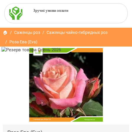
Зручні умови оплати
🏠
Саженцы роз
Саженцы чайно-гибридных роз
Роза Ева (Eva)