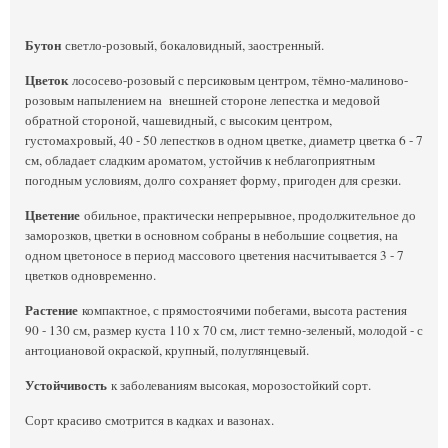
Бутон
светло-розовый, бокаловидный, заостренный.
Цветок
лососево-розовый с персиковым центром, тёмно-малиново-
розовым напылением на внешней стороне лепестка и медовой
обратной стороной, чашевидный, с высоким центром,
густомахровый, 40 - 50 лепестков в одном цветке, диаметр цветка 6 - 7
см, обладает сладким ароматом, устойчив к неблагоприятным
погодным условиям, долго сохраняет форму, пригоден для срезки.
Цветение
обильное, практически непрерывное, продолжительное до
заморозков, цветки в основном собраны в небольшие соцветия, на
одном цветоносе в период массового цветения насчитывается 3 - 7
цветков одновременно.
Растение
компактное, с прямостоячими побегами, высота растения
90 - 130 см, размер куста 110 х 70 см, лист темно-зеленый, молодой - с
антоциановой окраской, крупный, полуглянцевый.
Устойчивость
к заболеваниям высокая, морозостойкий сорт.
Сорт красиво смотрится в кадках и вазонах.