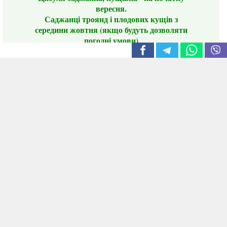
вересня.
Саджанці троянд і плодових кущів з
середини жовтня (якщо будуть дозволяти
погодні умови)
Цього сезону ви будете задоволені
традиційно гарним асортиментом цибулі
сіянки та посадкового часнику, новими
сортами саджанців троянд і не тільки.
📣 Зверніть увагу! Резервуючи сезонні товари
заздалегідь, ви гарантовано отримаєте
дефіцитні сорти за фіксованою ціною на
момент резервування.
Наші переваги:
Нові сорти.
Вигідні умови доставки.
Лояльні та помірні ціни.