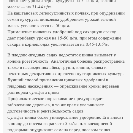
повышает урожай зерна кукурузы на 7-12 ц/га, зеленой
массы — на 31-44 ц/га.
На каштановых легкосуглинистых почвах, при опудривании
семян кукурузы цинковым удобрением урожай зеленой
массы увеличивается на 50 ц/га.
Применение цинковых удобрений под сахарную свеклу
дает прибавку урожая на 15-50 ц/га, при этом содержание
сахара в корнеплодах увеличивается на 0,45-1,05%.
В плодово-ягодных садах недостаток цинка вызывает у
яблонь розеточность. Аналогичная болезнь распространена
также в насаждениях айвы, груши, вишни, сливы и
некоторых декоративных древесно-кустарниковых культур.
Лучший способ применения цинковых удобрений в
плодовых насаждениях — опрыскивание кроны деревьев
раствором сульфата цинка.
Профилактическое опрыскивание предупреждает
заболевание деревьев, в то же время увеличивает
долговечность и рентабельность садов.
Сульфат цинка более универсальное удобрение. Его вносят
в почву до посева из расчета 5 кг/га, для внекорневой
подкормки опудривают семена перед посевом тонко