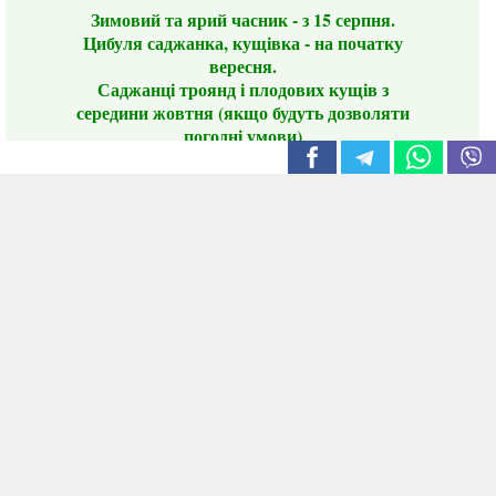
Зимовий та ярий часник - з 15 серпня.
Цибуля саджанка, кущівка - на початку
вересня.
Саджанці троянд і плодових кущів з
середини жовтня (якщо будуть дозволяти
погодні умови)
Цього сезону ви будете задоволені
традиційно гарним асортиментом цибулі
сіянки та посадкового часнику, новими
сортами саджанців троянд і не тільки.
📣 Зверніть увагу! Резервуючи сезонні товари
заздалегідь, ви гарантовано отримаєте
дефіцитні сорти за фіксованою ціною на
момент резервування.
Наші переваги:
Нові сорти.
Вигідні умови доставки.