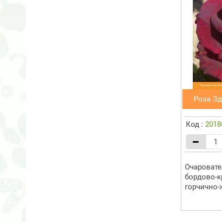
Роза Эд
Код :
2018
Очаровате
бордово-к
горчично-