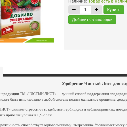
Наличие:
Товар есть в нали
Купить
Добавить в закладки
Удобрение Чистый Лист для са
 продукции ТМ «ЧИСТЫЙ ЛИСТ» ― лучший способ поддержания плодородия п
может быть использовано в любой системе полива (капельное орошение, дождев
СТ» снимает стрессы от воздействия гербицидов и неблагоприятных погодны
т к прибавке урожая в 1,5-2 раза.
рожайность, способствует одновременному вызреванию. Увеличивает массу со