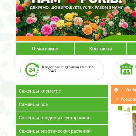
О магазине
Контакты
Цілодобова підтримка клієнтів
24/7
🏠
Удоб
Саженцы клематис
Удобрен
Саженцы роз
Саженцы плодовых кустарников
Саженцы экзотических растений