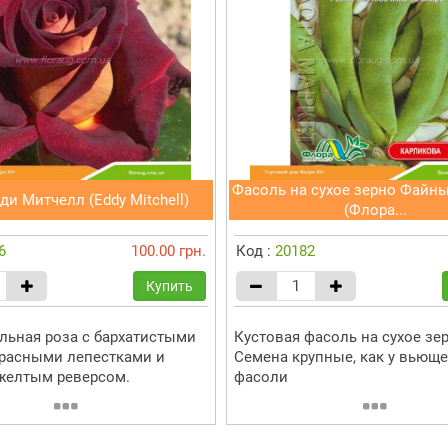
Фасоль на сухое зерно Файны
ди Митчелл (Eddy Mitchell)
(Флора...
6
100.00 грн.
Код :
20182
Купить
льная роза с бархатистыми
Кустовая фасоль на сухое зер
расными лепестками и
Семена крупные, как у вьющ
желтым реверсом.
фасоли