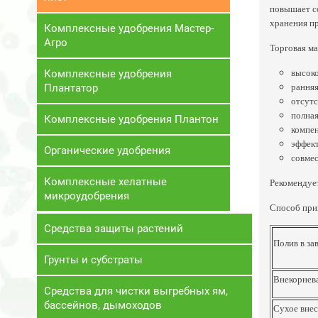
повышает со
хранения п
Комплексные удобрения Мастер-
Агро
Торговая ма
высоко
Комплексные удобрения
ранняя
Плантатор
отсутс
полная
Комплексные удобрения Плантон
компен
эффект
Органические удобрения
совмес
Комплексные хелатные
Рекомендует
микроудобрения
Способ при
Средства защиты растений
Полив в за
Грунты и субстраты
Внекорнев
Средства для чистки выгребных ям,
бассейнов, дымоходов
Сухое внес