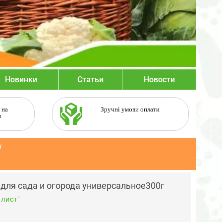
Новинки
Статьи
Новости
 на
Зручні умови оплати
в
т
для сада и огорода универсальное300г
лист"