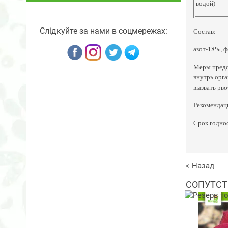
водой)
Слідкуйте за нами в соцмережах:
Состав:
азот-18%, ф
Меры предос
внутрь орга
вызвать рво
Рекомендаци
Срок годнос
< Назад
СОПУТСТ