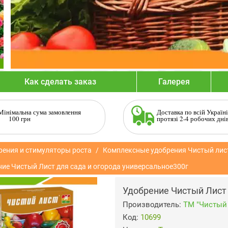
Как сделать заказ
Галерея
Мінімальна сума замовлення
Доставка по всій Україні
100 грн
протязі 2-4 робочих дні
рения и стимуляторы роста
Комплексные удобрения Чистый лис
ие Чистый Лист для сада и огорода универсальное300г
Удобрение Чистый Лист 
Производитель:
ТМ "Чистый 
Код:
10699