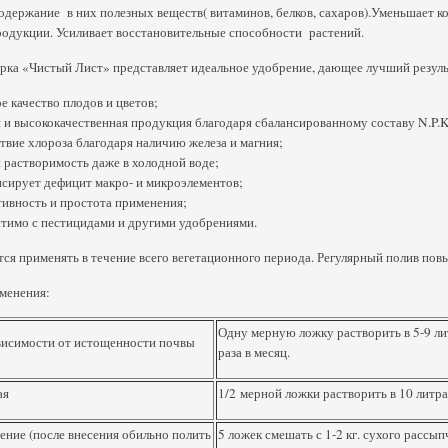
держание в них полезных веществ( витаминов, белков, сахаров).Уменьшает ко
родукции. Усиливает восстановительные способности растений.
рка «Чистый Лист» представляет идеальное удобрение, дающее лучший резуль
е качество плодов и цветов;
 и высококачественная продукция благодаря сбалансированному составу N.P.K
твие хлороза благодаря наличию железа и магния;
 растворимость даже в холодной воде;
сирует дефицит макро- и микроэлементов;
ивность и простота применения;
тимо с пестицидами и другими удобрениями.
ся применять в течение всего вегетационного периода. Регулярный полив по
менения:
Одну мерную ложку растворить в 5-9 лит
висимости от истощенности почвы
раза в месяц.
ая
1/2 мерной ложки растворить в 10 литра
ение (после внесения обильно полить
5 ложек смешать с 1-2 кг. сухого рассы