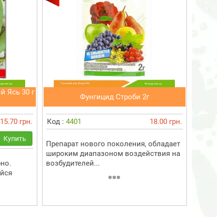
й Ясь 30 г
Фунгицид Строби 2г
15.70 грн.
Код :
4401
18.00 грн.
Купить
Препарат нового поколения, обладает
широким диапазоном воздействия на
но.
возбудителей...
ейся