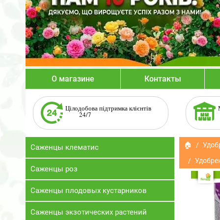
О магазине
Контакты
Цілодобова підтримка клієнтів
24/7
🏠
Удоб
Саженцы клематис
Удобрен
Саженцы роз
Саженцы плодовых кустарников
Саженцы экзотических растений