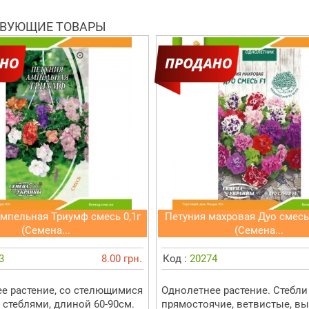
ВУЮЩИЕ ТОВАРЫ
мпельная Триумф смесь 0,1г
Петуния махровая Дуо смесь
(Семена...
(Семена...
3
8.00 грн.
Код :
20274
е растение, со стелющимися
Однолетнее растение. Стебли
стеблями, длиной 60-90см.
прямостоячие, ветвистые, вы