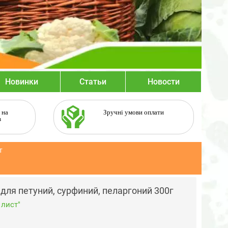
Новинки
Статьи
Новости
 на
Зручні умови оплати
в
т
для петуний, сурфиний, пеларгоний 300г
лист"