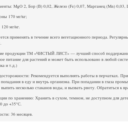
енты: MgO 2, Бор (В) 0,02, Железо (Fe) 0,07, Марганец (Мn) 0,03, 
ны 170 мг/кг;
120 мг/кг.
ется применять в течение всего вегетационного периода. Регуляр
.
ие продукции ТМ «ЧИСТЫЙ ЛИСТ» ― лучший способ поддержания 
ое питание для растений и может быть использовано в любой систе
а и т.д.)
осторожности: Рекомендуется выполнять работы в перчатках. При
 попадания в еду и внутрь организма. При попадании в глаза пром
 выпить несколько стаканов воды, и вызвать рвоту. Обратиться к вр
ции по хранению: Хранить в сухом, темном, не доступном для дет
20 до +35°С.
ости: 36 месяцев.