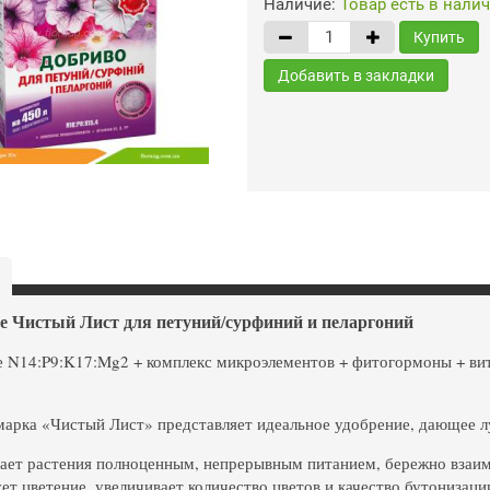
Наличие:
Товар есть в нали
Купить
Добавить в закладки
е Чистый Лист для петуний/сурфиний и пеларгоний
 N14:P9:K17:Mg2 + комплекс микроэлементов + фитогормоны + вит
марка «Чистый Лист» представляет идеальное удобрение, дающее л
ает растения полноценным, непрерывным питанием, бережно взаим
ет цветение, увеличивает количество цветов и качество бутонизаци