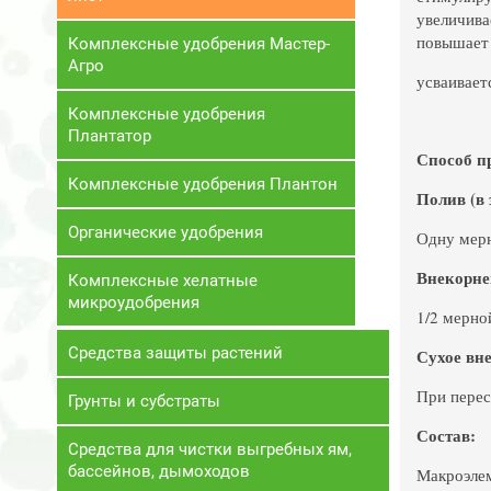
увеличива
повышает 
Комплексные удобрения Мастер-
Агро
усваивает
Комплексные удобрения
Плантатор
Способ п
Комплексные удобрения Плантон
Полив (в
Органические удобрения
Одну мерн
Внекорне
Комплексные хелатные
микроудобрения
1/2 мерно
Средства защиты растений
Сухое вне
При перес
Грунты и субстраты
Состав:
Средства для чистки выгребных ям,
бассейнов, дымоходов
Макроэлем