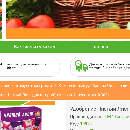
Как сделать заказ
Галерея
Мінімальна сума замовлення
Доставка по всій Україні
100 грн
протязі 2-4 робочих дні
рения и стимуляторы роста
Комплексные удобрения Чистый лис
ие Чистый Лист для петуний, сурфиний, пеларгоний 300г
Удобрение Чистый Лист 
Производитель:
ТМ "Чистый 
Код:
10873