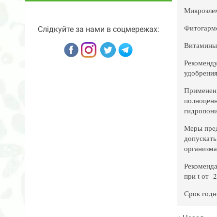
Микроэлем
Фитогармо
Слідкуйте за нами в соцмережах:
Витамины 
Рекоменду
удобрения
Применен
полноценн
гидропоник
Меры пред
допускать
организма
Рекоменда
при t от -
Срок годн