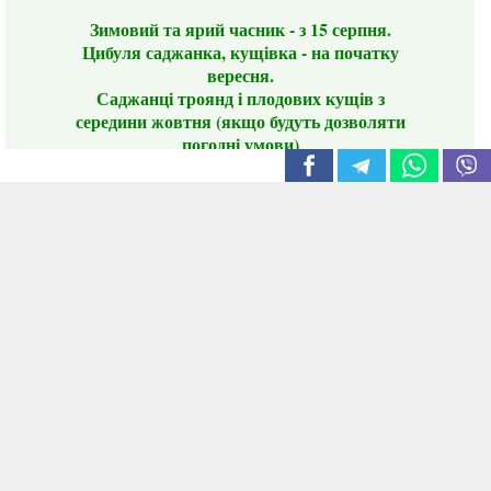
Зимовий та ярий часник - з 15 серпня.
Цибуля саджанка, кущівка - на початку
вересня.
Саджанці троянд і плодових кущів з
середини жовтня (якщо будуть дозволяти
погодні умови)
Цього сезону ви будете задоволені
традиційно гарним асортиментом цибулі
сіянки та посадкового часнику, новими
сортами саджанців троянд і не тільки.
📣 Зверніть увагу! Резервуючи сезонні товари
заздалегідь, ви гарантовано отримаєте
дефіцитні сорти за фіксованою ціною на
момент резервування.
Наші переваги:
Нові сорти.
Вигідні умови доставки.