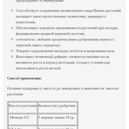
предохраняет от вымерзания.
Способствует сохранению великолепного вида Ваших растений,
насыщает хвою питательными элементами, защищая от
пожелтения.
Обеспечивает хорошую приживаемость растений при посадке,
формирование мощной корневой системы.
сочетается с любыми органическими удобрениями (компост,
перегной, навоз, сидераты).
Ускоряет одеревенение молодых побегов и вызревания хвои.
Выполняет почвенный дефицит элементов питания после
активного роста в период вегетации. Создает условия для
интенсивного роста весной.
Способ применения:
Осенняя подкормка (с августа до заморозков, в зависимости высоты
растения)
Высота растения
Количество удобрения
Меньше 0,5
3 мерные ложки 18 гр.
0,5-1,0м
6 мерных ложек 36 гр.