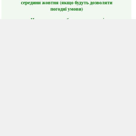
середини жовтня (якщо будуть дозволяти
погодні умови)
Цього сезону ви будете задоволені
традиційно гарним асортиментом цибулі
сіянки та посадкового часнику, новими
сортами саджанців троянд і не тільки.
📣 Зверніть увагу! Резервуючи сезонні товари
заздалегідь, ви гарантовано отримаєте
дефіцитні сорти за фіксованою ціною на
момент резервування.
Наші переваги:
Нові сорти.
Вигідні умови доставки.
Лояльні та помірні ціни.
Інформація на сайті актуальна,
відправляємо в режимі реального часу