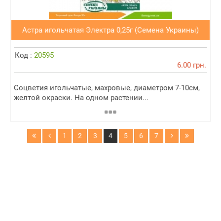
Астра игольчатая Электра 0,25г (Семена Украины)
Код :
20595
6.00 грн.
Соцветия игольчатые, махровые, диаметром 7-10см,
желтой окраски. На одном растении...
1
2
3
4
5
6
7