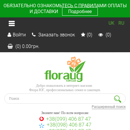
ОБЯЗАТЕЛЬНО ОЗНАКОМЬТЕСЬ С ПРАВИЛАМИ ОПЛАТЫ
И ДОСТАВКИ
Подробнее
UK
RU
Войти
Заказать звонок
(0)
(0)
(0)
0.00
грн.
Добро пожаловать в интернет-магазин
Флора ЮГ, профессиональных семян и саженцев.
Расширенный поиск
Звоните нам! По всем вопросам:
+38(099) 406 87 47
+38(098) 406 87 47