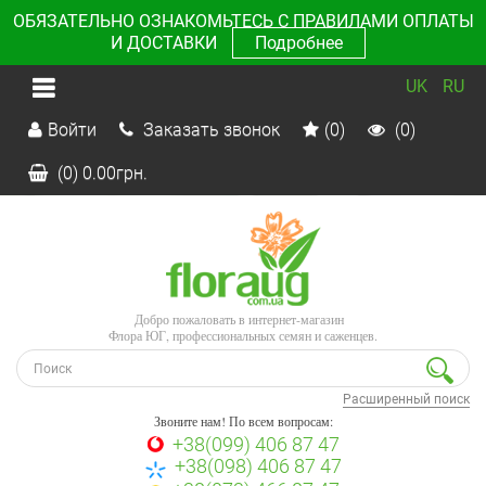
ОБЯЗАТЕЛЬНО ОЗНАКОМЬТЕСЬ С ПРАВИЛАМИ ОПЛАТЫ
И ДОСТАВКИ
Подробнее
UK
RU
Войти
Заказать звонок
(0)
(0)
(0)
0.00
грн.
Добро пожаловать в интернет-магазин
Флора ЮГ, профессиональных семян и саженцев.
Расширенный поиск
Звоните нам! По всем вопросам:
+38(099) 406 87 47
+38(098) 406 87 47