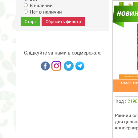
В наличии
Нет в наличии
Старт
Сбросить фильтр
Слідкуйте за нами в соцмережах:
Томат н
Код :
2190
Ранний сл
для цельн
консервир