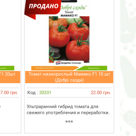
F1 20шт
Томат низкорослый Мамако F1 10 шт
(Добрі сходи)
7.00 грн.
Код :
20331
22.00 грн.
е
Ультраранний гибрид томата для
свежего употребления и переработки.