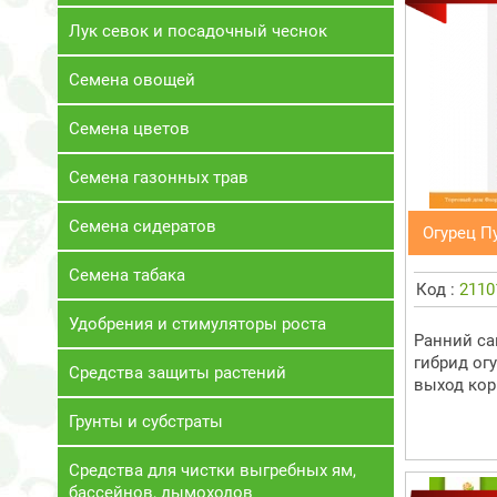
Лук севок и посадочный чеснок
Семена овощей
Семена цветов
Семена газонных трав
Семена сидератов
Огурец П
Семена табака
Код :
2110
Удобрения и стимуляторы роста
Ранний с
гибрид ог
Средства защиты растений
выход ко
Грунты и субстраты
Средства для чистки выгребных ям,
бассейнов, дымоходов