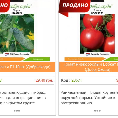
Томат низкорослый Бобкат 
акти F1 10шт (Добрі сходи)
(Добрі Сходи)
8
29.40 грн.
Код :
20671
3
моопыляющийся гибрид,
Раннеспелый. Плоды крупны
чен для выращивания в
округлой формы. Устойчив к
и закрытом грунте.
растрескиванию