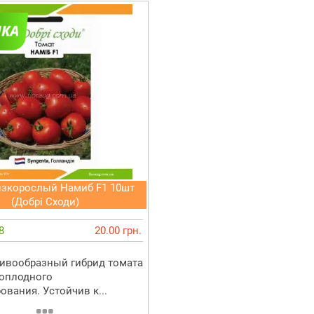
изкорослый Намиб F1 10шт
(Добрі Сходи)
8
20.00 грн.
ивообразный гибрид томата
оплодного
ования. Устойчив к...