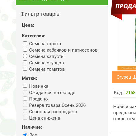
Фильтр товарів
Цена:
Категория:
Семена гороха
Семена кабачков и патиссонов
Семена капусты
Семена огурцов
Семена томатов
Огурец Ш
Метки:
Новинка
Ожидается на складе
Код :
2168
Продано
Резерв товара Осень 2026
Новый са
Сезонная распродажа
предназна
Цена снижена
открытом 
Наличие:
Все