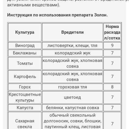
активными веществами).
Инструкция по использования препарата Золон.
Норма
Культура
Вредители
расхода
л/сотка
Виноград
листовертки, клещи, тля
9
Баклажаны
колорадский жук
7
колорадский жук, хлопковая
Томаты
7
совка
колорадский жук, хлопковая
Картофель
7
совка
Горох
гороховая тля
8
Крестоцветные
цветоед
7
культуры
Капуста
белянки, капустная совка
7
обычный свекольный
Сахарная
долгоносик, совки, блошки,
7
свекла
паутинный клещ, листовая