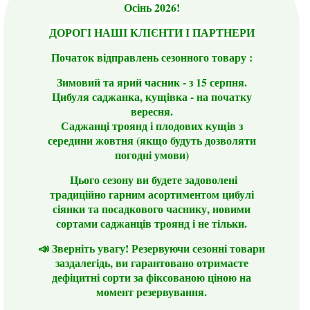
Осінь 2026!
ДОРОГІ НАШІ КЛІЄНТИ І ПАРТНЕРИ
Початок відправлень сезонного товару :
Зимовий та ярий часник - з 15 серпня.
Цибуля саджанка, кущівка - на початку
вересня.
Саджанці троянд і плодових кущів з
середини жовтня (якщо будуть дозволяти
погодні умови)
Цього сезону ви будете задоволені
традиційно гарним асортиментом цибулі
сіянки та посадкового часнику, новими
сортами саджанців троянд і не тільки.
📣 Зверніть увагу! Резервуючи сезонні товари
заздалегідь, ви гарантовано отримаєте
дефіцитні сорти за фіксованою ціною на
момент резервування.