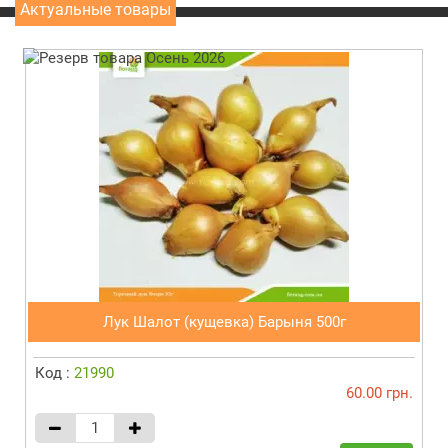
Актуальные товары
Лук Шалот (кущевка) Барыня 500г
Код :
21990
60.00 грн.