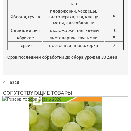
тля
плодожорки, червецы,
Яблоня, груша
листовертки, тля, клещи,
5
моли, листоблошки
Слива, вишня
плодожорки, тля, клещи
10
Абрикос
листовертки, тля, моли
5
Персик
восточная плодожорка
7
Срок последней обработки до сбора урожая
30 дней.
< Назад
СОПУТСТВУЮЩИЕ ТОВАРЫ