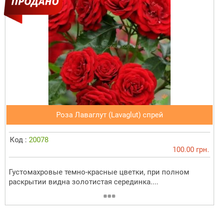
Роза Лаваглут (Lavaglut) спрей
Код :
20078
100.00 грн.
Густомахровые темно-красные цветки, при полном
раскрытии видна золотистая серединка....