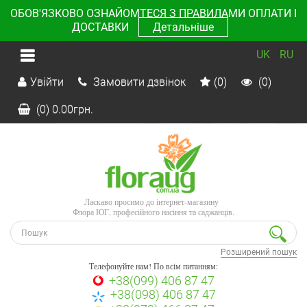
ОБОВ'ЯЗКОВО ОЗНАЙОМТЕСЯ З ПРАВИЛАМИ ОПЛАТИ І
ДОСТАВКИ
Детальніше
UK
RU
Увійти
Замовити дзвінок
(0)
(0)
(0)
0.00
грн.
Ласкаво просимо до інтернет-магазину
Флора ЮГ, професійного насіння та саджанців.
Розширений пошук
Телефонуйте нам! По всім питанням:
+38(099) 406 87 47
+38(098) 406 87 47