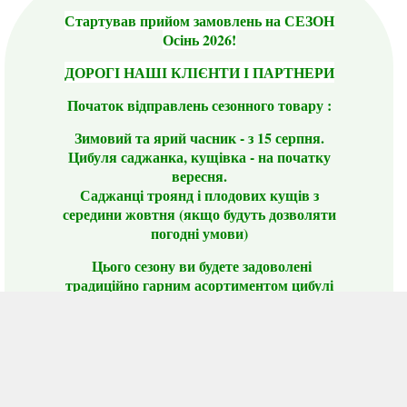
Стартував прийом замовлень на СЕЗОН
Осінь 2026!
ДОРОГІ НАШІ КЛІЄНТИ І ПАРТНЕРИ
Початок відправлень сезонного товару :
Зимовий та ярий часник - з 15 серпня.
Цибуля саджанка, кущівка - на початку
вересня.
Саджанці троянд і плодових кущів з
середини жовтня (якщо будуть дозволяти
погодні умови)
Цього сезону ви будете задоволені
традиційно гарним асортиментом цибулі
сіянки та посадкового часнику, новими
сортами саджанців троянд і не тільки.
📣 Зверніть увагу! Резервуючи сезонні товари
заздалегідь, ви гарантовано отримаєте
дефіцитні сорти за фіксованою ціною на