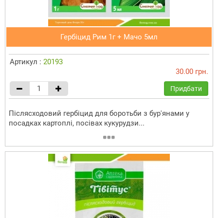
Гербіцид Рим 1г + Мачо 5мл
Артикул :
20193
30.00 грн.
Придбати
Післясходовий гербіцид для боротьби з бур'янами у
посадках картоплі, посівах кукурудзи...