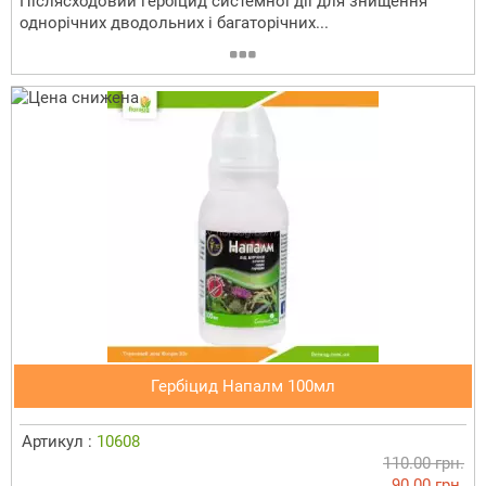
Післясходовий гербіцид системної дії для знищення
однорічних дводольних і багаторічних...
Гербіцид Напалм 100мл
Артикул :
10608
110.00 грн.
90.00 грн.