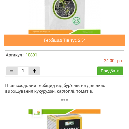
Гербіцид Тівітус 2,5г
Артикул :
10891
24.00 грн.
Придбати
Післясходовий гербіцид від бур'янів на ділянках
вирощування кукурудзи, картоплі, томатів.